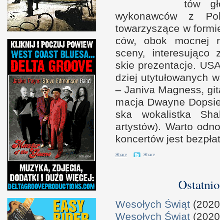
tów gł
wykonaw­ców
z P
o
towarzyszące
w f
or­m
ców, obok moc­nej re
sceny, interesująco 
skie prezen­tacje.
US
dziej utytułowanych 
– Janiva Magness, gita
macja Dwayne Dopsi
ska wokalistka Sha
artystów). Warto odn
kon­cer­tów jest bez­pł
Share
Share
Ostatnio
Wesołych Świąt
(2020
Wesołych Świąt
(2020