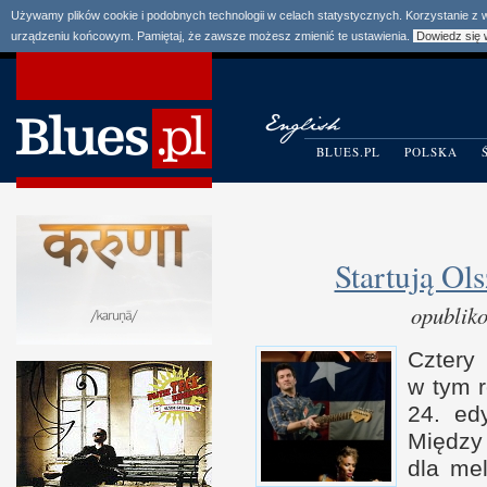
Używamy plików cookie i podobnych technologii w celach statystycznych. Korzystanie z
urządzeniu końcowym. Pamiętaj, że zawsze możesz zmienić te ustawienia.
Dowiedz się 
BLUES.PL
POLSKA
Startują Ol
opublik
Cztery
w t
ym 
24. edy
Międz
dla mel