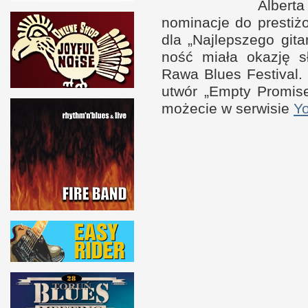
Albert
nominacje do presti
dla „Naj­lep­szego git
ność miała okazję s
Rawa Blues Festival.
utwór „Empty Promise
możecie
w s
er­wisie
Y