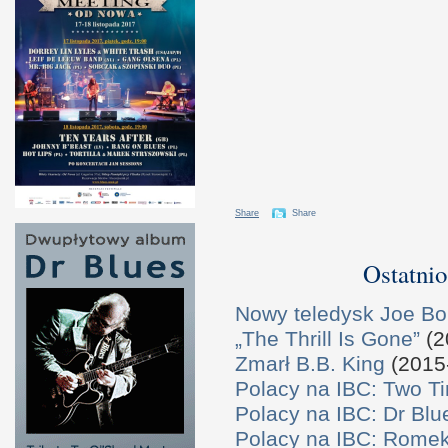
Share
Share
Ostatnio
Nowy teledysk Joe B
„The Thrill Is Gone”
(2
Zmarł B.B. King
(2015
Polacy na IBC: Two T
Polacy na IBC: Dr Bl
Polacy na IBC: Rome