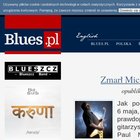
Używamy plików cookie i podobnych technologii w celach statystycznych. Korzystanie z
urządzeniu końcowym. Pamiętaj, że zawsze możesz zmienić te ustawienia.
Dowiedz się 
BLUES.PL
POLSKA
Zmarł Mic
opubli
Jak po
6 m
aja
praw­d
gitarz
Paul N