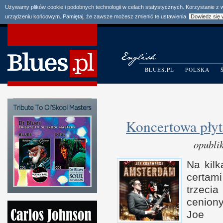
Używamy plików cookie i podobnych technologii w celach statystycznych. Korzystanie z
urządzeniu końcowym. Pamiętaj, że zawsze możesz zmienić te ustawienia.
Dowiedz się 
BLUES.PL
POLSKA
Koncertowa płyt
opubli
Na kil­
cer­tam
trzeci
cenion
Joe B