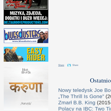
Share
Share
Ostatnio
Nowy teledysk Joe B
„The Thrill Is Gone”
(2
Zmarł B.B. King
(2015
Polacy na IBC: Two T