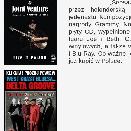
„Seesaw
przez holen­der­ską
jedenastu kom­pozyc
nagrody Grammy. Now
płyty
CD
, wypeł­nion
tuaru Joe
i B
eth. C
winylowych,
a t
akże
i B
lu-​Ray. Co ważne,
już kupić
w P
olsce.