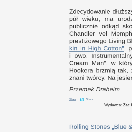
Zdecydowanie dłuż­sz
pół wieku, ma uro
publicz­nie odkąd sko
Chan­dler vel Mem­
prestiżowego Living B
kin In High Cot­ton”
, 
i o
wo. Instrumen­tal
Cream Man”,
w k
tór
Hookera brzmią tak, ż
znani twórcy. Na jesi
Prze­mek Draheim
Share
Share
Wydawca:
Zac 
Rolling Stones „Blue