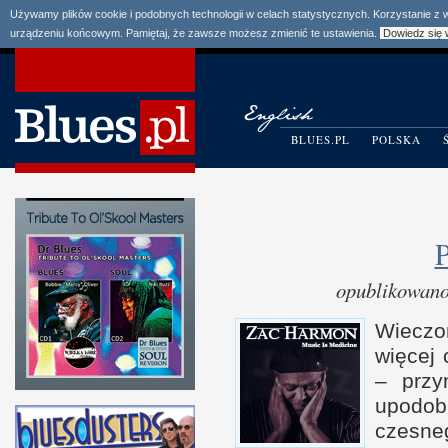
Używamy plików cookie i podobnych technologii w celach statystycznych. Korzystanie z
urządzeniu końcowym. Pamiętaj, że zawsze możesz zmienić te ustawienia.
Dowiedz się 
BLUES.PL
POLSKA
P
opublikowano
Wieczor
więcej 
– przy­
upodob
czesne