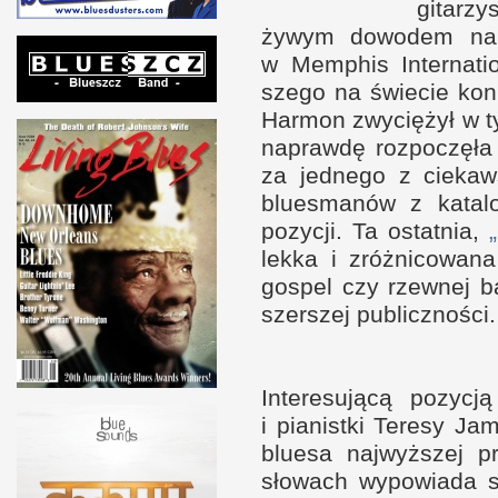
gitarz
żywym dowodem na s
w M
em­phis Inter­nat
szego na świecie kon
Har­mon zwyciężył
w t
naprawdę roz­poczęła
za jed­nego
z c
iekaw
bluesmanów
z k
atal
pozycji. Ta ostat­nia,
lekka
i z
róż­nicowana
gospel czy rzew­nej b
szer­szej publiczności.
Interesującą pozycj
i p
ianistki Teresy Jam
bluesa naj­wyż­szej 
słowach wypowiada 