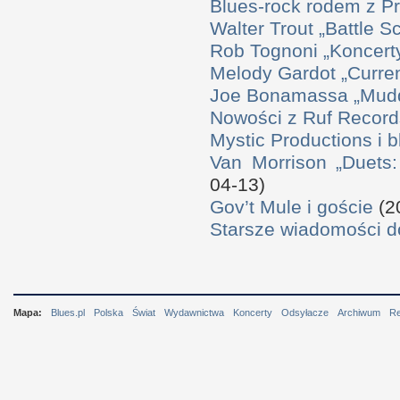
Blues-rock rodem z P
Walter Trout „Battle S
Rob Tognoni „Koncerty
Melody Gardot „Curre
Joe Bonamassa „Mudd
Nowości z Ruf Record
Mystic Productions i 
Van Morrison „Duets
04-13)
Gov’t Mule i goście
(2
Starsze wiadomości 
Mapa:
Blues.pl
Polska
Świat
Wydawnictwa
Koncerty
Odsyłacze
Archiwum
R