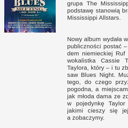
grupa The Mis­sis­sipp
pod­stawę stanowią b
Mis­sis­sippi Allstars.
Nowy album wydała wła
publicz­no­ści postać 
dem nie­miec­kiej Ruf 
wokalistka Cas­sie T
Taylora, który –
i t
u zb
saw Blues Night. Muz
tego, do czego przy­
pogodna,
a m
iej­sca
jak młoda dama ze z
w p
ojedynkę Taylor
jakimi cieszy się j
a z
obaczymy.