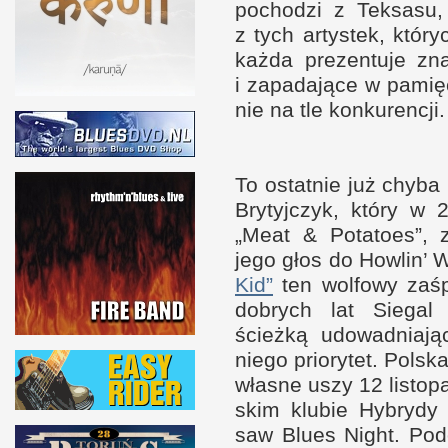
pochodzi
z T
ek­sasu
z t
ych artystek, któr
każda prezen­tuje zn
i z
apadające
w p
amię
nie na tle konkurencji.
To ostat­nie już chyba
Brytyj­czyk, który
w 
„Meat
&
Potatoes”, z
jego głos do How­lin’
Kid”
ten wol­fowy zaśp
dobrych lat Siegal
ścieżką udowad­niają
niego priorytet. Pol­sk
własne uszy 12 listop
skim klubie Hybrydy 
saw Blues Night. Pod