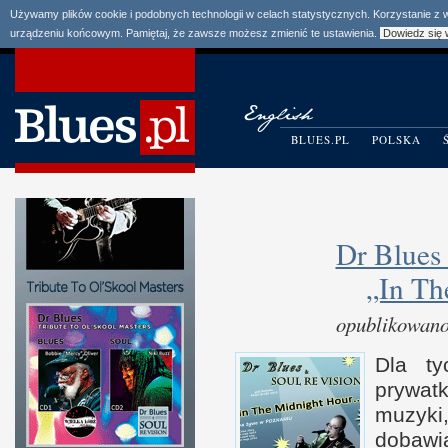
Używamy plików cookie i podobnych technologii w celach statystycznych. Korzystanie z
urządzeniu końcowym. Pamiętaj, że zawsze możesz zmienić te ustawienia.
Dowiedz się 
BLUES.PL
POLSKA
Dr Blue
„In Th
opublikowano
Dla ty
prywatk
muzyki
dobawi