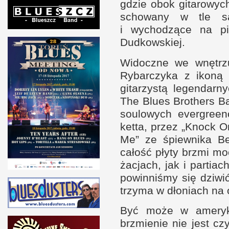
gdzie obok gitarowyc
schowany
w t
le s
i w
ychodzące na pi
Dudkowskiej.
Widoczne we wnętrzu 
Rybar­czyka
z i
koną 
gitarzystą legen­dar­
The Blues Brothers B
soulowych ever­green
ketta, przez „Knock 
Me” ze śpiew­nika B
całość płyty brzmi m
żacjach, jak
i p
ar­tia
powin­niśmy się dziwi
trzyma
w d
łoniach na 
Być może
w a
mery
brzmienie nie jest cz