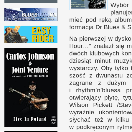
Wybór 
planuje
mieć pod ręką album,
for­macja Dr Blues
&
S
Na pierw­szej
w d
ys­ko
Hour…” znalazł się ma
dwóch klubowych kon­
dziesiąt minut muzyk
wystar­czy. Oby tylko 
szość
z d
wunastu ze
zagrane
z d
użym
i r
hythm’n’bluesa p
otwierający płytę, ty
Wil­son Pic­kett /​St
wyraź­nie ukon­ten­t
słychać też
w k
ilku
w p
od­kręconym ryt­