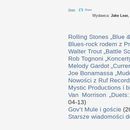
Share
Share
Wydawca:
Jake Lear,
Rolling Stones „Blue
Blues-rock rodem z P
Walter Trout „Battle S
Rob Tognoni „Koncerty
Melody Gardot „Curre
Joe Bonamassa „Mudd
Nowości z Ruf Record
Mystic Productions i 
Van Morrison „Duets
04-13)
Gov’t Mule i goście
(2
Starsze wiadomości 