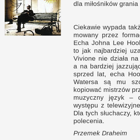
dla miłośników grani
Ciekawie wypada takż
mowany przez for­m
Echa Johna Lee Ho
to jak naj­bar­dziej u
Vivione nie działa na
a n
a bar­dziej jaz­zuj
sprzed lat, echa Hoo
Watersa są mu szcze
kopiować mistrzów prze
muzyczny język – co
występu
z t
elewizyj­n
Dla tych słuchaczy, k
polecenia.
Prze­mek Draheim