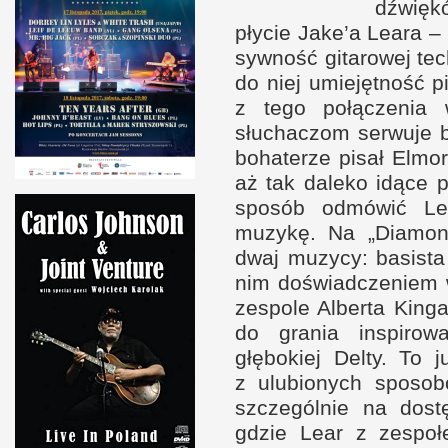
dźwiękó
płycie Jake’a Leara –
syw­ność gitarowej te
do niej umiejęt­ność 
z t
ego połączenia
słuchaczom ser­wuje 
bohaterze pisał Elmo
aż tak daleko idące po
spo­sób odmówić L
muzykę. Na „Diamo
dwaj muzycy: basist
nim doświad­czeniem
zespole Alberta Kinga
do grania inspirow
głębokiej Delty. To 
z u
lubionych spo­s
szczegól­nie na dos
gdzie Lear
z z
espoł