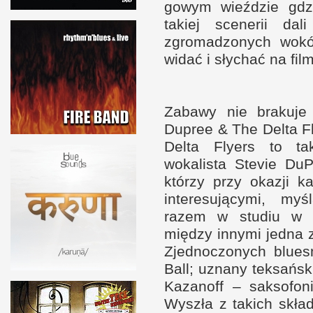
gowym wieź­dzie gd
takiej scenerii dali
zgromadzonych wokół
widać
i s
łychać na fil
Zabawy nie brakuje 
Dupree
&
The Delta F
Delta Flyers to t
wokalista Stevie Du
którzy przy okazji ka
interesującymi, my
razem
w s
tudiu
w 
między innymi jedna
Zjed­noczonych blue
Ball; uznany tek­sań­s
Kazanoff – sak­sofon
Wyszła
z t
akich skład