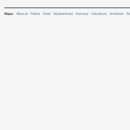
Mapa:
Blues.pl
Polska
Świat
Wydawnictwa
Koncerty
Odsyłacze
Archiwum
R