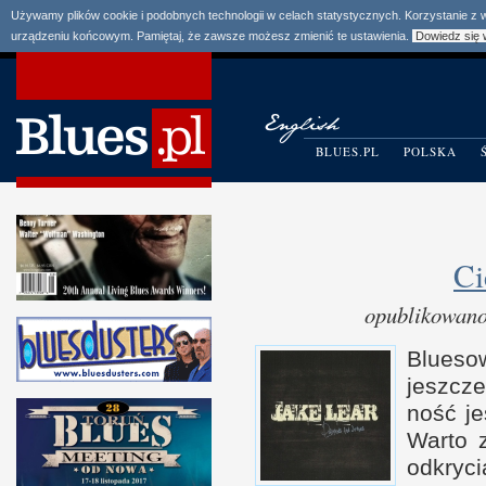
Używamy plików cookie i podobnych technologii w celach statystycznych. Korzystanie z
urządzeniu końcowym. Pamiętaj, że zawsze możesz zmienić te ustawienia.
Dowiedz się 
BLUES.PL
POLSKA
Ci
opublikowano
Blueso
jesz­cz
ność je
Warto 
odkryc