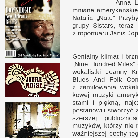
Anna L
mniane amerykań­ski
Natalia „Natu” Przy­by
grupy Sistars, teraz
z r
eper­tuaru Janis Jop
Genialny klimat
i b
rz
„Nine Hun­dred Miles” 
wokalistki Joanny Kn
Blues And Folk Con­n
z z
amiłowania wokal
kowej muzyki ameryka
stami
i p
iękną, naj­
postanowili stworzyć z
szer­szej publicz­no
muzyków, którzy nie 
waż­niej­szej cechy t