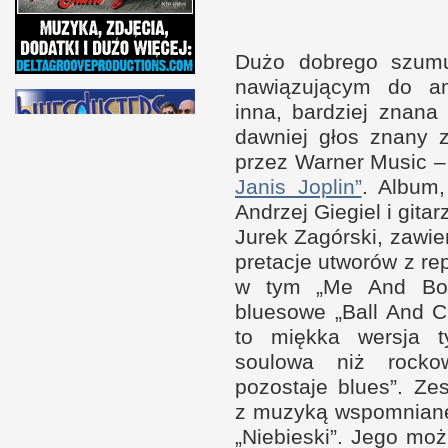
Dużo dobrego szum
nawiązującym do ame
inna, bar­dziej znana 
daw­niej głos znany
przez War­ner Music –
Janis Joplin”
. Album
Andrzej Giegiel
i g
ita
Jurek Zagór­ski, zawier
pretacje utworów
z r
ep
w t
ym „Me And Bob
bluesowe „Ball And C
to miękka wer­sja t
soulowa niż roc­ko
pozostaje blues”. Zest
z m
uzyką wspo­mniane
„Nie­bieski”. Jego m