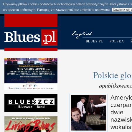
Używamy plików cookie i podobnych technologii w celach statystycznych. Korzystanie z
urządzeniu końcowym. Pamiętaj, że zawsze możesz zmienić te ustawienia.
Dowiedz się 
BLUES.PL
POLSKA
Polskie gł
opublikowano
Ameryk
czer­pa
dwie n
nazwis
wokalis