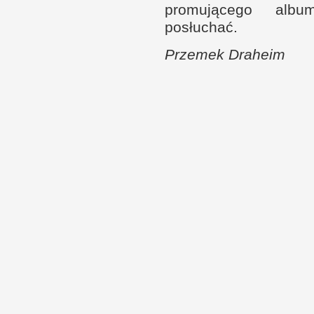
promującego albu
posłuchać.
Prze­mek Draheim