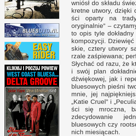
wniósł do składu świe
kretne utwory, dzięk
ści oparty na trady
oryginal­nie” – czyta
to opis tyle dokładny 
kom­pozycji. Dziewię
skie, cztery utwory są
rzale zaśpiewana; per­
Słychać od razu, że kt
i s
wój plan dokład­n
dźwiękowej, jak
i r
epe
bluesowych pieśni two
mnie, jej naj­pięk­ni
„Katie Cruel” i „Peculi
ści się mroczna, ba
zdecydowanie j
bluesowych czy root­s
nich miesiącach.