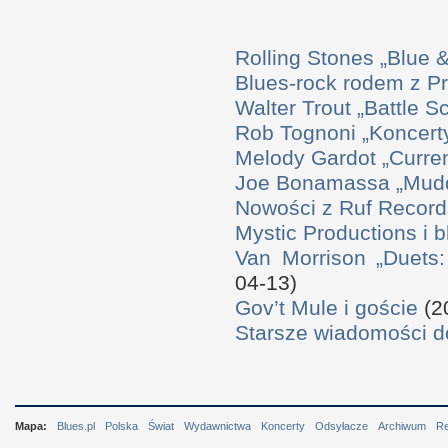
Rolling Stones „Blue
Blues-rock rodem z P
Walter Trout „Battle S
Rob Tognoni „Koncerty
Melody Gardot „Curre
Joe Bonamassa „Mudd
Nowości z Ruf Record
Mystic Productions i 
Van Morrison „Duets
04-13)
Gov’t Mule i goście
(2
Starsze wiadomości 
Mapa:
Blues.pl
Polska
Świat
Wydawnictwa
Koncerty
Odsyłacze
Archiwum
R