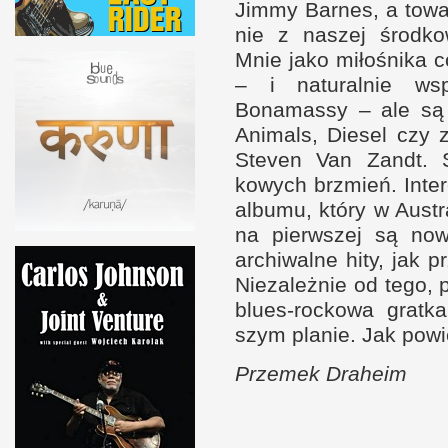
Jimmy Bar­nes,
a t
owa
nie
z n
aszej środ­ko
Mnie jako miłośnika c
–
i n
atural­nie w
Bonamassy – ale są 
Animals, Diesel czy
Steven Van Zandt. 
kowych brzmień. Inter
albumu, który
w A
ustr
na pierw­szej są no
archiwalne hity, jak p
Nie­zależ­nie od tego,
blues-​rockowa grat
szym planie. Jak powi
Prze­mek Draheim