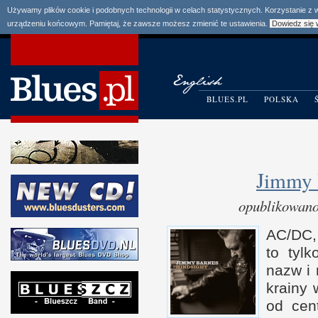
Używamy plików cookie i podobnych technologii w celach statystycznych. Korzystanie z
urządzeniu końcowym. Pamiętaj, że zawsze możesz zmienić te ustawienia.
Dowiedz się 
BLUES.PL
POLSKA
Jimmy 
opublikowano
AC
/​DC
to tyl
nazw
i
krainy 
od cen