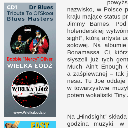
powyż­s
nazwisko,
w P
ol­sce 
kraju mające status pr
Jimmy Bar­nes. Pod
holen­der­skiej wytwór
sight”, którą artysta u
solowej. Na albumie
Bonamassa. Ci, któr
słyszeli już tych ge
Much Ain’t Enough O
a z
aśpiewanej – tak
nesa. Tu Joe oddaje 
w t
owarzystwie muz
potem wokalistki Tiny 
Na „Hind­sight” składa
godzina muzyki,
w 