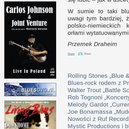
W sumie to taki blu
uwagi tym bardziej,
polsko-niemieckich 
orłami wytatuowanymi 
Przemek Draheim
Share
Share
Rolling Stones „Blue
Blues-rock rodem z P
Walter Trout „Battle S
Rob Tognoni „Koncerty
Melody Gardot „Curre
Joe Bonamassa „Mudd
Nowości z Ruf Record
Mystic Productions i 