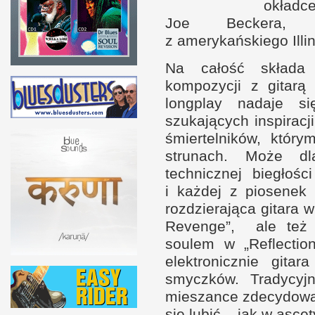
okładce
Joe Beckera, ro
z a
merykańskiego Illin
Na całość składa 
kompozycji
z g
itar
longplay nadaje s
szukających inspiracj
śmiertelników, któr
strunach. Może dl
technicznej biegłoś
i k
ażdej
z p
iosenek 
rozdzierająca gitara
w
Revenge”, ale te
soulem w „Reflectio
elektronicznie gita
smyczków. Tradycyj
mieszance zdecydowani
się lubić – jak
w a
scet