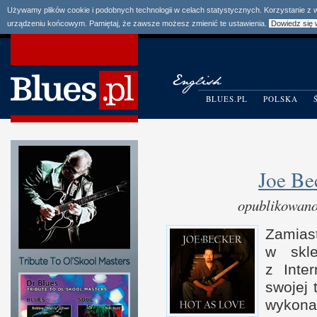
Używamy plików cookie i podobnych technologii w celach statystycznych. Korzystanie z
urządzeniu końcowym. Pamiętaj, że zawsze możesz zmienić te ustawienia.
Dowiedz się 
BLUES.PL
POLSKA
Joe Be
opublikowano
Zamias
w s
kl
z I
nte
swojej 
wykona