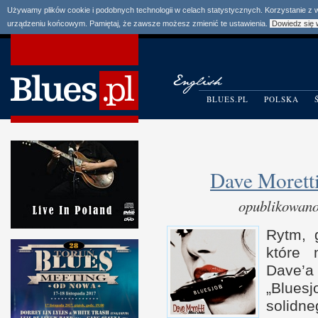
Używamy plików cookie i podobnych technologii w celach statystycznych. Korzystanie z
urządzeniu końcowym. Pamiętaj, że zawsze możesz zmienić te ustawienia.
Dowiedz się 
BLUES.PL
POLSKA
Dave Morett
opublikowano
Rytm, 
które 
Dave’a 
„Bluesj
solidn