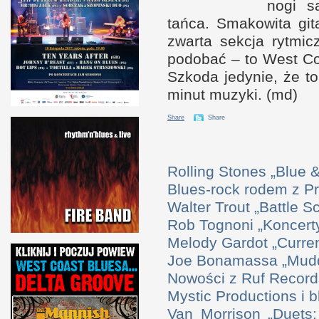
nogi s
tańca. Smakowita gi
zwarta sekcja rytmi
podobać – to West C
Szkoda jedynie, że to
minut muzyki. (md)
Share
Share
Rolling Stones „Blue
Blues-rock rodem z P
Walter Trout „Battle S
Rob Tognoni „Koncerty
Melody Gardot „Curre
Joe Bonamassa „Mudd
Nowości z Ruf Record
Mystic Productions i 
Van Morrison „Duets