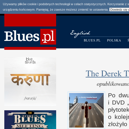
Używamy plików cookie i podobnych technologii w celach statystycznych. Korzystanie z
urządzeniu końcowym. Pamiętaj, że zawsze możesz zmienić te ustawienia.
Dowiedz się 
BLUES.PL
POLSKA
The Derek T
opublikowano
Po dwu
i D
VD „
płytote
o k
ole
złoży