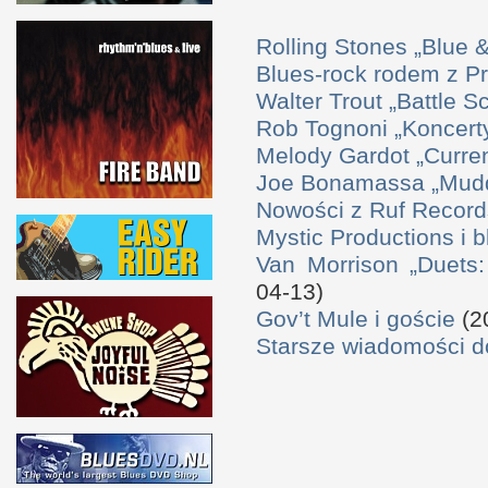
Rolling Stones „Blue
Blues-rock rodem z P
Walter Trout „Battle S
Rob Tognoni „Koncerty
Melody Gardot „Curre
Joe Bonamassa „Mudd
Nowości z Ruf Record
Mystic Productions i 
Van Morrison „Duets
04-13)
Gov’t Mule i goście
(2
Starsze wiadomości 