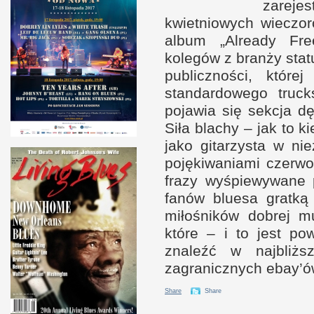
zarej
kwietniowych wieczo
album „Already Fr
kolegów
z b
ranży sta
publiczności, które
standardowego truck
pojawia się sekcja d
Siła blachy – jak to k
jako gitarzysta
w n
ie
pojękiwaniami czerwo
frazy wyśpiewywane 
fanów bluesa gratką
miłośników dobrej 
które –
i t
o jest po
znaleźć
w n
ajbliż
zagranicznych ebay’ó
Share
Share