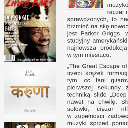
muzykó
raczej 
sprawdzonych, to nad
brzmieć na siłę nowo
jest Parker Griggs, w
studyjny amerykańsk
najnowsza produkcja
w t
ym miesiącu.
„The Great Escape of 
trzeci krążek formac
tym, co fani gitaro
pierwszej sekundy
techniką slide „De
nawet na chwilę. Sł
solówki, ciężar r
w z
upełności zadowo
muzyki sprzed ponad