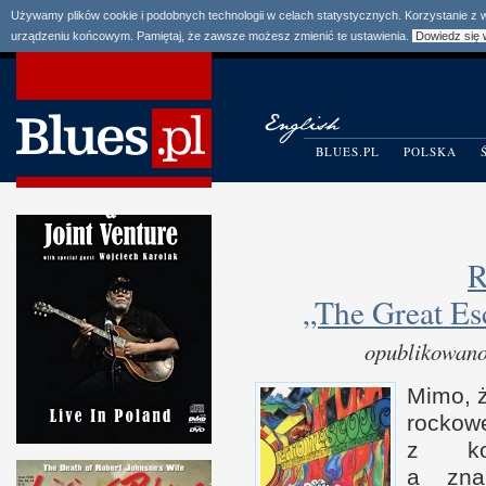
Używamy plików cookie i podobnych technologii w celach statystycznych. Korzystanie z
urządzeniu końcowym. Pamiętaj, że zawsze możesz zmienić te ustawienia.
Dowiedz się 
BLUES.PL
POLSKA
R
„The Great Es
opublikowano
Mimo, 
rocko
z k
a z
na