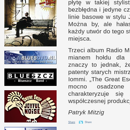
płytę
w t
akiej styli
bezbłędna
i j
edyne cz
linie basowe
w s
tylu
Można by, ale hała
każdy utwór do tego st
miejsca.
Trzeci album Radio 
mianem hołdu dla m
znaczy to jednak, ż
patenty starych mistr
Iommi. „The Great Es
mocno osadzon
charakteryzuje się 
współczesnej produkcj
Patryk Mitzig
Share
Share