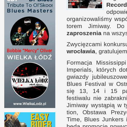
Recor
odp
organizowaliśmy wspó
torem Jimiway. D
zaproszenia
na wszyst
Zwycięz­cami kon­kurs
wrocławia
, gratulujem
For­macja Mis­sis­sip
Imperials, których do
gwiazdy jubile­uszowe
Blues Festival
w O
st
się 13, 14
i 1
5 pa
festiwalu nie zabrak­
Jimiway wystąpią
w t
tion, Obstawa Prezy
Time, Blues Jun­kers
będą promocje nowych