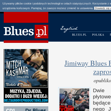
Używamy plików cookie i podobnych technologii w celach statystycznych. Korzystanie z
urządzeniu końcowym. Pamiętaj, że zawsze możesz zmienić te ustawienia.
Dowiedz się 
BLUES.PL
POLSKA
Jimiway Blues F
zapros
opublik
Dwie 
płytow
będące 
nego J