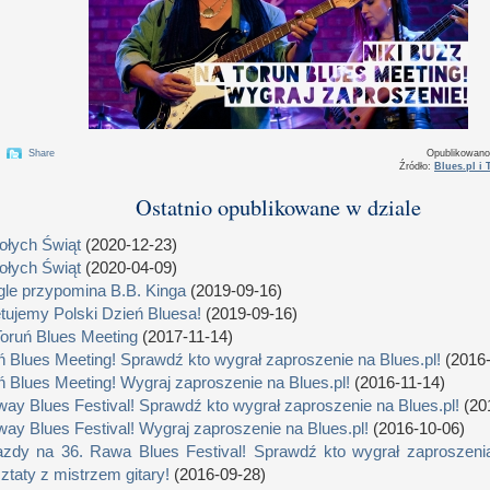
Share
Opublikowan
Źródło:
Blues.pl i
Ostatnio opublikowane w dziale
łych Świąt
(2020-12-23)
łych Świąt
(2020-04-09)
le przypomina B.B. Kinga
(2019-09-16)
tujemy Polski Dzień Bluesa!
(2019-09-16)
Toruń Blues Meeting
(2017-11-14)
ń Blues Meeting! Sprawdź kto wygrał zaproszenie na Blues.pl!
(2016-
ń Blues Meeting! Wygraj zaproszenie na Blues.pl!
(2016-11-14)
way Blues Festival! Sprawdź kto wygrał zaproszenie na Blues.pl!
(20
way Blues Festival! Wygraj zaproszenie na Blues.pl!
(2016-10-06)
zdy na 36. Rawa Blues Festival! Sprawdź kto wygrał zaproszenia
ztaty z mistrzem gitary!
(2016-09-28)