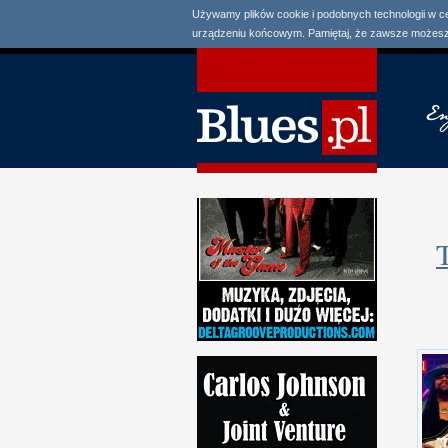
Używamy plików cookie i podobnych technologii w c
urządzeniu końcowym. Pamiętaj, że zawsze możesz 