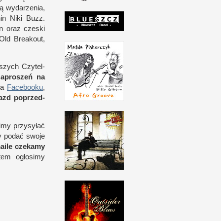
ą wydarzenia,
in Niki Buzz.
 oraz czeski
Old Breakout,
aszych Czytel­
zaproszeń na
na
Facebooku
,
iazd poprzed­
imy przy­syłać
ży podać swoje
aile czekamy
otem ogłosimy