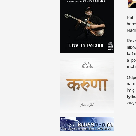
Publ
band
Nad­m
Ra
nikó
każ
a p
o
nich
Odp
na r
imi
tyl
zwyc