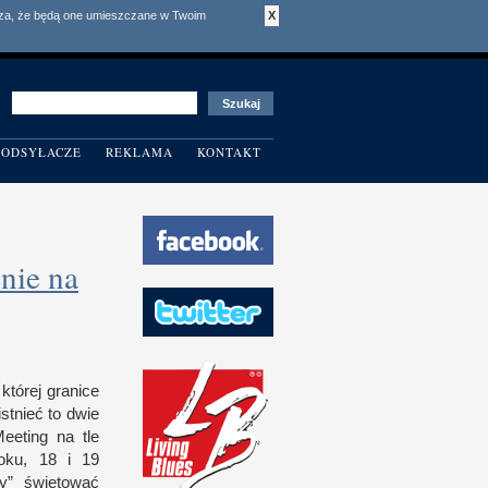
acza, że będą one umieszczane w Twoim
X
ODSYŁACZE
REKLAMA
KONTAKT
nie na
której granice
ist­nieć to dwie
Meeting na tle
oku, 18
i 1
9
wy” świętować