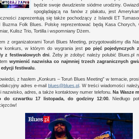
będzie swoje dwudzieste siódme urodziny. Gwiazd
spo­glądającą na fanów
z p
lakatu, jest Amerykan
icz­no­ści zaprezen­tują się także pochodzący
z I
slan­dii
ET
Tumason
 Buzma Folk Blues. Pol­skę reprezen­tować będą Kasa Chorych, 
iar, Kulisz Trio, Tor­tilla
i w
spo­mniany Dżem.
zem
z o
rganizatorami Toruń Blues Meeting, przy­gotowaliśmy dla N
w kon­kurs,
w k
tórym do wygrania jest
po
pięć pojedyn­czych 
dy
z f
estiwalowych dni
. Żeby je zdobyć należy polubić Blues​.pl 
tem
wymienić nazwiska co naj­mniej trzech zagranicz­nych gw
 edycji festiwalu
.
owiedzi,
z h
asłem „Kon­kurs – Toruń Blues Meeting”
w t
emacie, pros
edak­cyjny adres e-​mail
blues@​blues.​pl
.
W t
re­ści wiadomo­ści nale
ę
i n
azwisko, adres,
a t
akże kon­tak­towy numer telefonu.
Na Wasze m
ko do czwartku 17 listopada, do godziny 12:00.
Nie­długo p
ięzców!