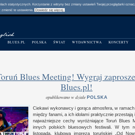
elach statystycznych. Korzystanie z witryny bez zmiany ustawień Twojej przeglądarki ozn
zmienić te ustawienia.
Dowiedz się więcej.
BLUES.PL
POLSKA
ŚWIAT
WYDAWNICTWA
KONCERTY
Toruń Blues Meeting! Wygraj zaprosze
Blues.pl!
opublikowano w dziale
POLSKA
Ciekawi wykonawcy
i g
orąca atmos­fera,
w r
amach 
między fanami,
a i
ch idolami prak­tycz­nie prze­stają 
naj­waż­niej­sze cechy wyróż­niające Toruń Blues 
innych pol­skich bluesowych festiwali.
W t
ym r
listopada, klubowa impreza toruń­skiej „Od No