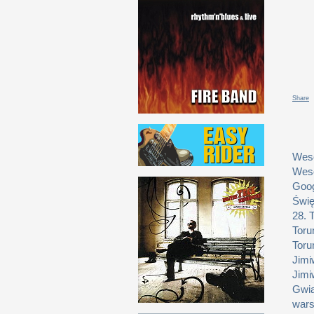
Share
Weso
Weso
Goog
Świę
28. 
Toru
Toru
Jimi
Jimi
Gwia
wars