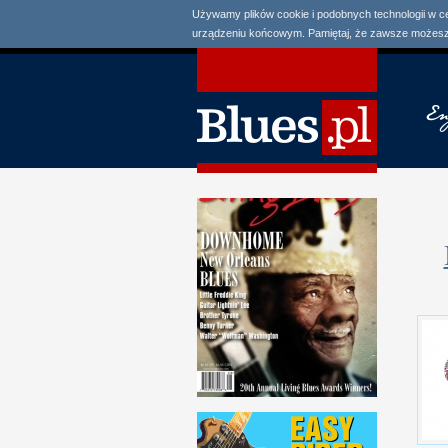
Używamy plików cookie i podobnych technologii w c
urządzeniu końcowym. Pamiętaj, że zawsze możesz 