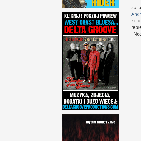
za p
Andr
kon­
repr
i N
o