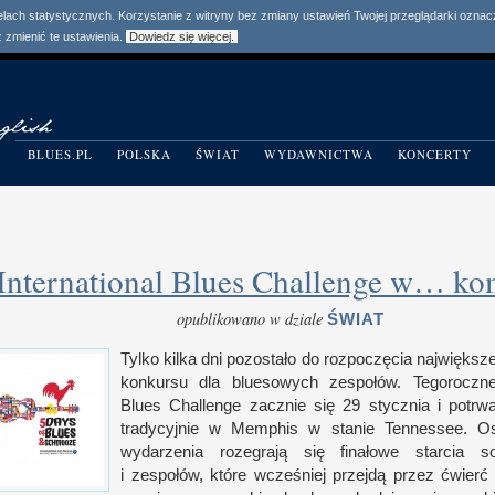
elach statystycznych. Korzystanie z witryny bez zmiany ustawień Twojej przeglądarki ozn
zmienić te ustawienia.
Dowiedz się więcej.
BLUES.PL
POLSKA
ŚWIAT
WYDAWNICTWA
KONCERTY
International Blues Challenge w… ko
opublikowano w dziale
ŚWIAT
Tylko kilka dni pozostało do roz­poczęcia naj­więk­s
kon­kursu dla bluesowych zespołów. Tegoroczne I
Blues Chal­lenge zacznie się 29 stycz­nia
i p
otrw
tradycyj­nie
w M
em­phis
w s
tanie Ten­nes­see. Os
wydarzenia roze­grają się finałowe star­cia sol
i z
espołów, które wcześniej przejdą przez ćwier