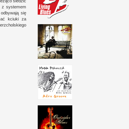
ieżąco śledzić
e
z s
ys­temem
 odbywają się
mać kciuki za
z­chol­skiego