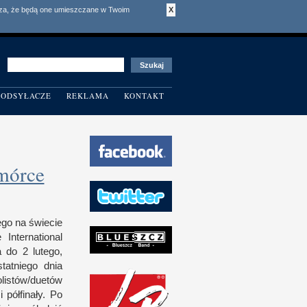
acza, że będą one umieszczane w Twoim
X
ODSYŁACZE
REKLAMA
KONTAKT
mórce
zego na świecie
nter­national
a do
2 l
utego,
tat­niego dnia
istów/​duetów
ć
i p
ół­finały. Po