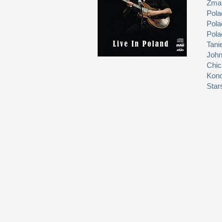
Zmar
Pola
Pola
Pola
Tani
John
Chic
Konc
Star