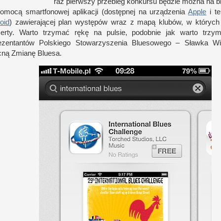
raz pierw­szy prze­bieg kon­kursu będzie można na b
omocą smart­fonowej aplikacji (dostęp­nej na urządzenia
Apple
i t
oid
) zawierającej plan występów wraz
z m
apą klubów,
w k
tórych
certy. Warto trzymać rękę na pul­sie, podob­nie jak warto trzy
ezen­tan­tów Pol­skiego Stowarzyszenia Bluesowego – Sławka Wier
cną Zmianę Bluesa.