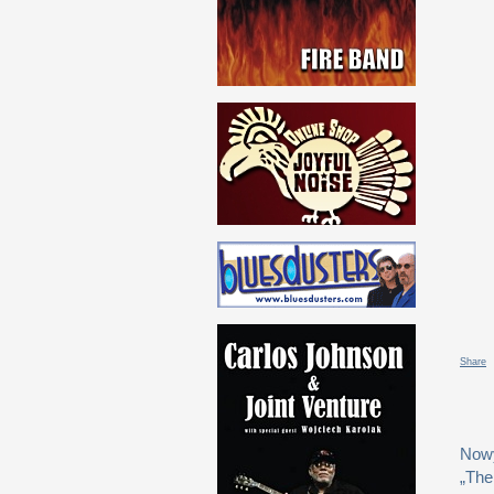
Share
Nowy
„The