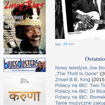
Share
Share
Ostatnio
Nowy teledysk Joe B
„The Thrill Is Gone”
(2
Zmarł B.B. King
(2015
Polacy na IBC: Two T
Polacy na IBC: Dr Bl
Polacy na IBC: Rome
Tanie muzyczne zaku