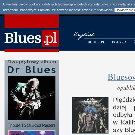
Używamy plików cookie i podobnych technologii w celach statystycznych. Korzystanie z
urządzeniu końcowym. Pamiętaj, że zawsze możesz zmienić te ustawienia.
Dowiedz się 
BLUES.PL
POLSKA
Blueso
opubli
Pięć­dz
dziej 
odbył
w K
ali
szy Bl