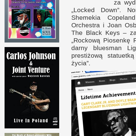
za wyd
„Loc­ked Down”. N
Shemekia Copeland
Orchestra
i J
oan Osb
The Black Keys – za 
„Roc­kową Piosenkę
darny bluesman Ligh
prestiżową statuetk
życia”.