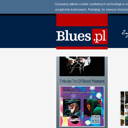
Używamy plików cookie i podobnych technologii w c
urządzeniu końcowym. Pamiętaj, że zawsze możesz 