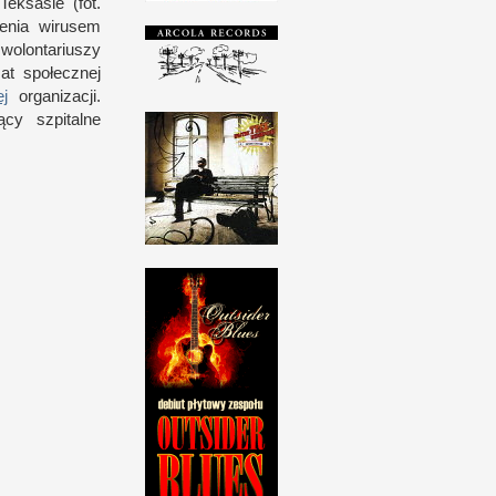
T
eksasie (fot.
enia wirusem
olontariuszy
mat społecznej
ej
organizacji.
cy szpitalne