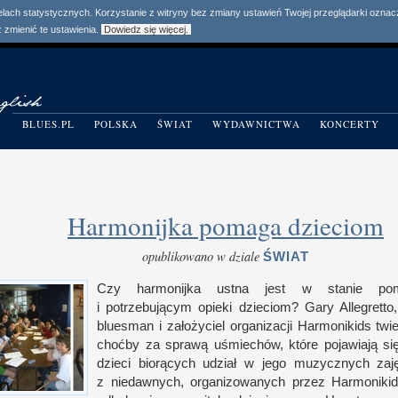
elach statystycznych. Korzystanie z witryny bez zmiany ustawień Twojej przeglądarki ozn
zmienić te ustawienia.
Dowiedz się więcej.
BLUES.PL
POLSKA
ŚWIAT
WYDAWNICTWA
KONCERTY
Harmonijka pomaga dzieciom
opublikowano w dziale
ŚWIAT
Czy harmonijka ustna jest
w s
tanie p
i p
otrzebującym opieki dzieciom? Gary Allegretto
bluesman
i z
ałożyciel organizacji Harmonikids twie
choćby za sprawą uśmiechów, które pojawiają si
dzieci biorących udział
w j
ego muzycznych zaję
z n
iedawnych, organizowanych przez Harmoniki