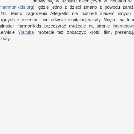
odbyły się
w s
zpitalu dziecięcym
w H
ouston
w 
harmonikids.org
), gdzie jedno
z d
zieci zmarło
z p
owodu zaraż
N1. Mimo zagrożenia Allegretto nie poszedł śladem innych w
cujących
z d
ziećmi
i n
ie odwołał szpitalnej wizyty. Więcej na te
łalności Harmonikids przeczytać możecie na stronie
internetow
s
erwisie
Youtube
możecie też zobaczyć krótki film, prezentują
ztaty.