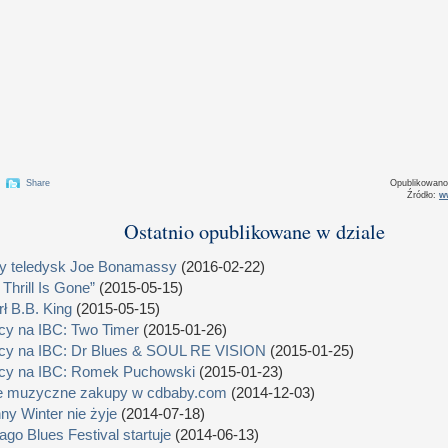
Share
Opublikowan
Źródło:
w
Ostatnio opublikowane w dziale
 teledysk Joe Bonamassy
(2016-02-22)
 Thrill Is Gone”
(2015-05-15)
ł B.B. King
(2015-05-15)
cy na IBC: Two Timer
(2015-01-26)
cy na IBC: Dr Blues & SOUL RE VISION
(2015-01-25)
cy na IBC: Romek Puchowski
(2015-01-23)
e muzyczne zakupy w cdbaby.com
(2014-12-03)
ny Winter nie żyje
(2014-07-18)
ago Blues Festival startuje
(2014-06-13)