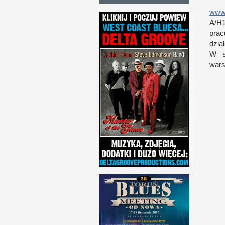
www.
A/H1
pra
dzia
W 
wars