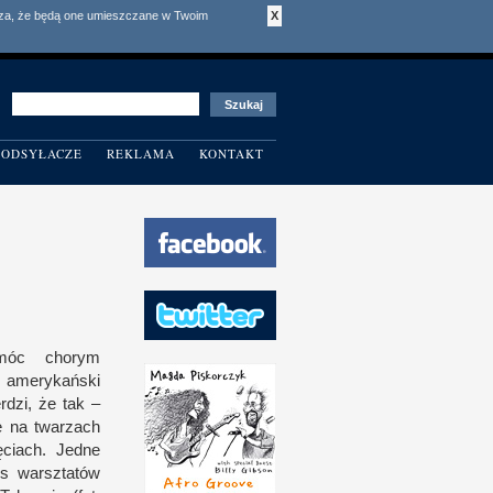
acza, że będą one umieszczane w Twoim
X
ODSYŁACZE
REKLAMA
KONTAKT
omóc chorym
, amerykański
rdzi, że tak –
ę na twarzach
ciach. Jedne
ds warsztatów