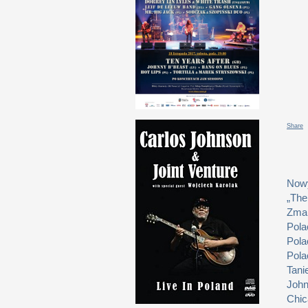
Share
Nowy
„The
Zmar
Pola
Pola
Pola
Tani
John
Chic