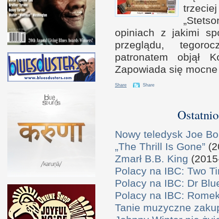
trzecie
„Stets
opiniach
z j
akimi sp
przeglądu, tegor
patronatem objął 
Zapowiada się mocne
Share
Share
Ostatnio
Nowy teledysk Joe B
„The Thrill Is Gone”
(2
Zmarł B.B. King
(2015
Polacy na IBC: Two T
Polacy na IBC: Dr Bl
Polacy na IBC: Rome
Tanie muzyczne zaku