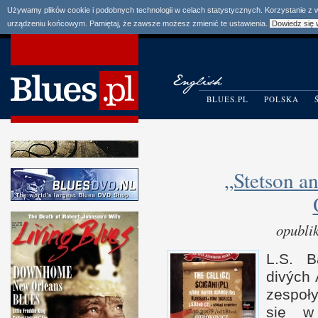
Używamy plików cookie i podobnych technologii w celach statystycznych. Korzystanie z
urządzeniu końcowym. Pamiętaj, że zawsze możesz zmienić te ustawienia.
Dowiedz się 
BLUES.PL
POLSKA
„Stetson a
opubli
L.S. B
divých
zespoły
się
w