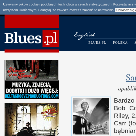
Używamy plików cookie i podobnych technologii w celach statystycznych. Korzystanie z
urządzeniu końcowym. Pamiętaj, że zawsze możesz zmienić te ustawienia.
Dowiedz się 
BLUES.PL
POLSKA
Sa
opubli
Bardzo
Bob Co
Riley, 
Carr (f
bębni