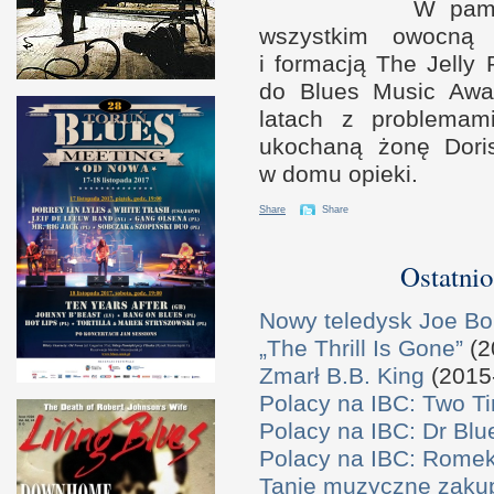
W p
am
wszystkim owocną
i f
ormacją The Jelly 
do Blues Music Awar
latach
z p
roblemam
ukochaną żonę Dori
w d
omu opieki.
Share
Share
Ostatnio
Nowy teledysk Joe B
„The Thrill Is Gone”
(2
Zmarł B.B. King
(2015
Polacy na IBC: Two T
Polacy na IBC: Dr Bl
Polacy na IBC: Rome
Tanie muzyczne zaku