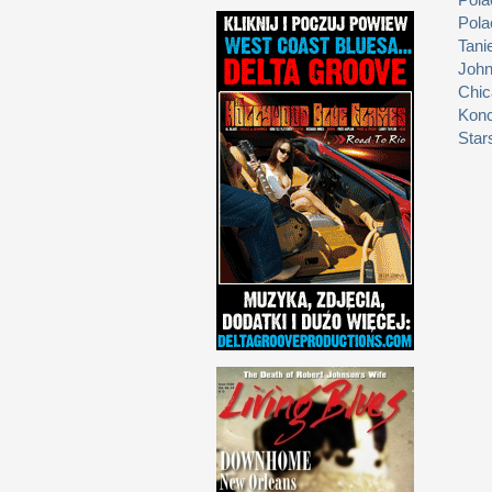
Pola
Tani
John
Chic
Konc
Star