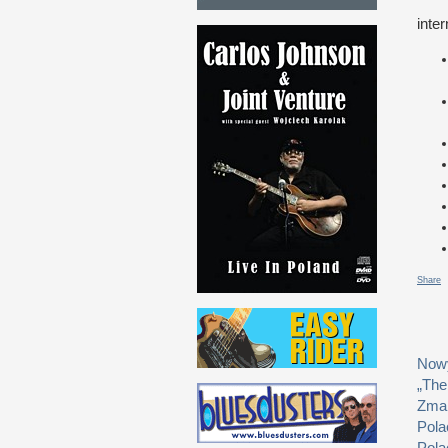
inte
Share
Nowy
„The
Zmar
Pola
Pola