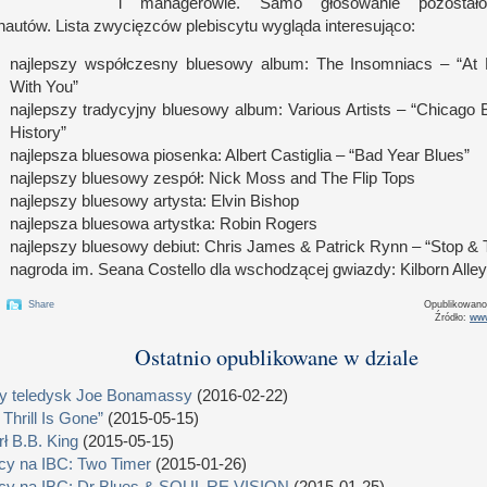
i m
anagerowie. Samo głosowanie pozost
rnautów. Lista zwycięzców plebiscytu wygląda interesująco:
najlepszy współczesny bluesowy album: The Insomniacs – “At 
With You”
najlepszy tradycyjny bluesowy album: Various Artists – “Chicago 
History”
najlepsza bluesowa piosenka: Albert Castiglia – “Bad Year Blues”
najlepszy bluesowy zespół: Nick Moss and The Flip Tops
najlepszy bluesowy artysta: Elvin Bishop
najlepsza bluesowa artystka: Robin Rogers
najlepszy bluesowy debiut: Chris James & Patrick Rynn – “Stop & T
nagroda im. Seana Costello dla wschodzącej gwiazdy: Kilborn Alle
Share
Opublikowan
Źródło:
www
Ostatnio opublikowane w dziale
 teledysk Joe Bonamassy
(2016-02-22)
 Thrill Is Gone”
(2015-05-15)
ł B.B. King
(2015-05-15)
cy na IBC: Two Timer
(2015-01-26)
cy na IBC: Dr Blues & SOUL RE VISION
(2015-01-25)