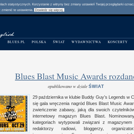
elach statystycznych. Korzystanie z witryny bez zmiany ustawień Twojej przeglądarki ozn
zmienić te ustawienia.
Dowiedz się więcej.
BLUES.PL
POLSKA
ŚWIAT
WYDAWNICTWA
KONCERTY
Blues Blast Music Awards rozdan
opublikowano w dziale
ŚWIAT
29 października
w k
lubie Buddy Guy’s Legends
w 
się gala wręczenia nagród Blues Blast Music Awar
zwieńczenie zabawy, jaką dla swoich czytelnikó
internetowy magazyn Blues Blast. Nominowa
kategoriach wytypowali związani
z m
agazynem 
redaktorzy radiowi, bloggerzy, organizator