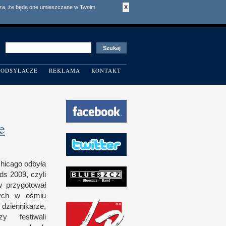
acza, że będą one umieszczane w Twoim
X
ODSYŁACZE
REKLAMA
KONTAKT
e
C
hicago odbyła
ds 2009, czyli
w przygotował
nych
w o
śmiu
dziennikarze,
zy festiwali