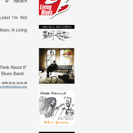
ało
w r
ękach
Least I’m Not
Blues:
A L
iving
hink About It”
y Blues Band
o:
2009-10-31 16:51:38
.thebluesblast.com