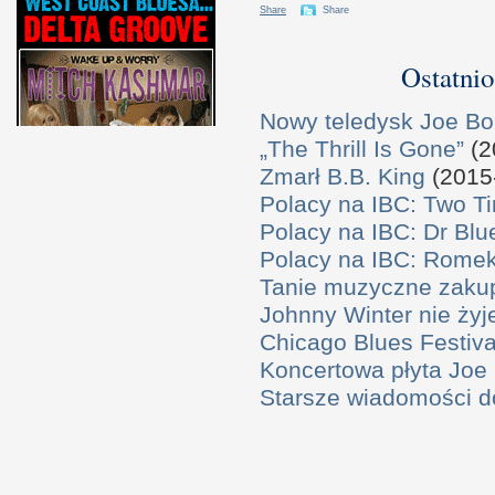
Share
Share
Ostatnio
Nowy teledysk Joe B
„The Thrill Is Gone”
(2
Zmarł B.B. King
(2015
Polacy na IBC: Two T
Polacy na IBC: Dr Bl
Polacy na IBC: Rome
Tanie muzyczne zaku
Johnny Winter nie żyj
Chicago Blues Festival
Koncertowa płyta Joe
Starsze wiadomości 