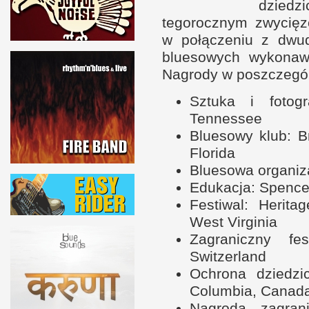
dzied
tegorocznym zwycięz
w p
ołączeniu
z d
wud
bluesowych wykonawc
Nagrody
w p
oszczegól
Sztuka
i f
otog
Tennessee
Bluesowy klub: Br
Florida
Bluesowa organiza
Edukacja: Spence
Festiwal: Herita
West Virginia
Zagraniczny fes
Switzerland
Ochrona dziedzic
Columbia, Canad
Nagroda zagrani