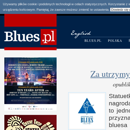
Używamy plików cookie i podobnych technologii w celach statystycznych. Korzystanie z
urządzeniu końcowym. Pamiętaj, że zawsze możesz zmienić te ustawienia.
Dowiedz się 
BLUES.PL
POLSKA
Za utrzymy
opubli
Statuet
nagroda
to jed
przyzn
blue