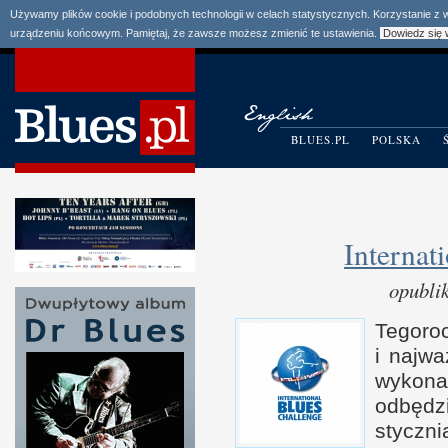
Używamy plików cookie i podobnych technologii w celach statystycznych. Korzystanie z
urządzeniu końcowym. Pamiętaj, że zawsze możesz zmienić te ustawienia.
Dowiedz się 
BLUES.PL
POLSKA
Internat
opubli
Tegor
i n
ajwa
wykonaw
odbędz
styczni