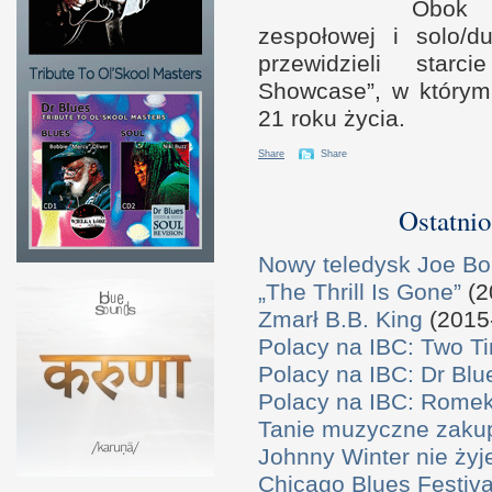
Obok 
zespołowej
i s
olo/d
przewidzieli star
Showcase”,
w k
tórym
21 roku życia.
Share
Share
Ostatnio
Nowy teledysk Joe B
„The Thrill Is Gone”
(2
Zmarł B.B. King
(2015
Polacy na IBC: Two T
Polacy na IBC: Dr Bl
Polacy na IBC: Rome
Tanie muzyczne zaku
Johnny Winter nie żyj
Chicago Blues Festival