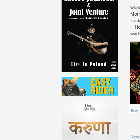
wspo
Morn
zasł
i H
wyda
Share
Nowy