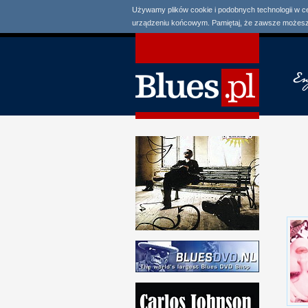
Używamy plików cookie i podobnych technologii w c
urządzeniu końcowym. Pamiętaj, że zawsze możesz 