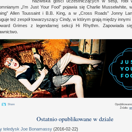
nazwiska gości uczestniczących
w s
esji, robi
mnianym „I’m Just Your Fool” pojawia się Charlie Musselwhite, w 
ing” Allen Toussaint
i B
.B. King,
a w
„Cross Roads” Jonny La
uguje też zespół towarzyszący Cindy,
w k
tórym grają między innymi
oward Grimes
z l
egendarnej sekcji Hi Rhythm. Zapowiada się
wnictwo.
Share
Opublikowan
Źródło:
w
Ostatnio opublikowane w dziale
 teledysk Joe Bonamassy
(2016-02-22)