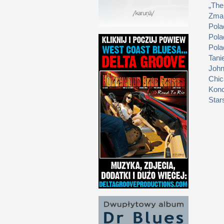
„The
Zmar
Pola
Pola
Pola
Tani
John
Chic
Konc
Star