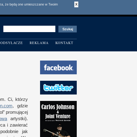
acza, że będą one umieszczane w Twoim
X
ODSYŁACZE
REKLAMA
KONTAKT
m. Ci, którzy
n.com
, gdzie
ol” promującej
owa
artystki).
rwca
i z
awierać
podobnie jak