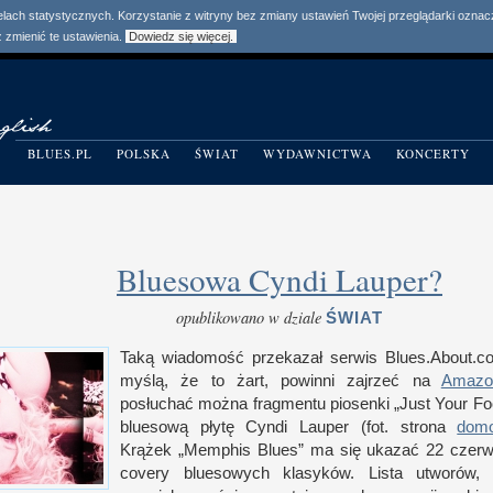
elach statystycznych. Korzystanie z witryny bez zmiany ustawień Twojej przeglądarki ozn
zmienić te ustawienia.
Dowiedz się więcej.
BLUES.PL
POLSKA
ŚWIAT
WYDAWNICTWA
KONCERTY
Bluesowa Cyndi Lauper?
opublikowano w dziale
ŚWIAT
Taką wiadomość przekazał serwis Blues.About.co
myślą, że to żart, powinni zajrzeć na
Amazo
posłuchać można fragmentu piosenki „Just Your Fo
bluesową płytę Cyndi Lauper (fot. strona
dom
Krążek „Memphis Blues” ma się ukazać 22 cze
covery bluesowych klasyków. Lista utworów, 