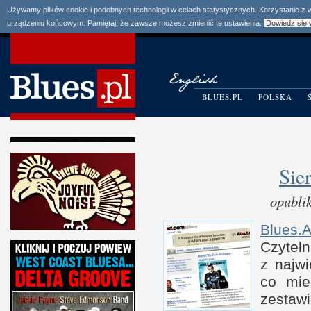
Używamy plików cookie i podobnych technologii w celach statystycznych. Korzystanie z
urządzeniu końcowym. Pamiętaj, że zawsze możesz zmienić te ustawienia.
Dowiedz się 
BLUES.PL
POLSKA
Sie
opubli
Blues.
Czytel
z n
ajw
co mie
zesta