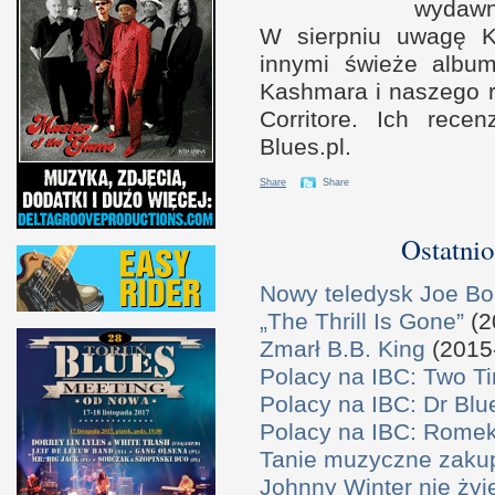
wydawn
W s
ierpniu uwagę K
innymi świeże album
Kashmara
i n
aszego 
Corritore. Ich rece
Blues.pl.
Share
Share
Ostatnio
Nowy teledysk Joe B
„The Thrill Is Gone”
(2
Zmarł B.B. King
(2015
Polacy na IBC: Two T
Polacy na IBC: Dr Bl
Polacy na IBC: Rome
Tanie muzyczne zaku
Johnny Winter nie żyj