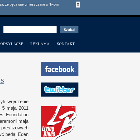
acza, że będą one umieszczane w Twoim
X
ODSYŁACZE
REKLAMA
KONTAKT
s
yli wręczenie
ę
5 m
aja 2011
es Foundation
ceremonii mają
j prestiżowych
yć będą: Eden