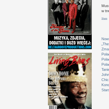
Muss
w t
r
Share
Nowy
„The
Zmar
Pola
Pola
Pola
Tani
John
Chic
Konc
Star