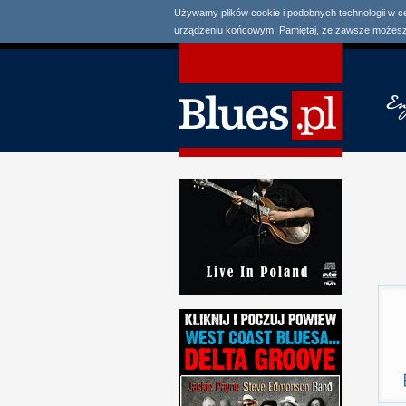
Używamy plików cookie i podobnych technologii w c
urządzeniu końcowym. Pamiętaj, że zawsze możesz 