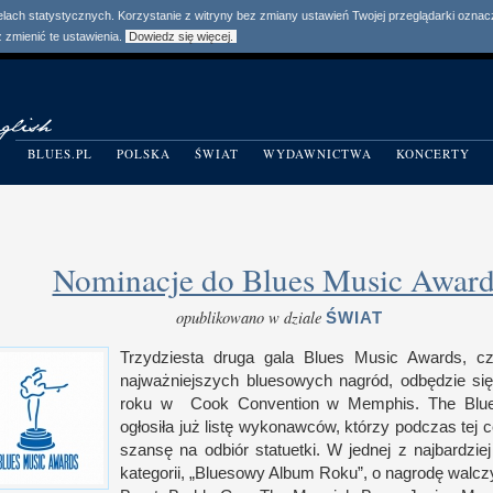
elach statystycznych. Korzystanie z witryny bez zmiany ustawień Twojej przeglądarki ozn
zmienić te ustawienia.
Dowiedz się więcej.
BLUES.PL
POLSKA
ŚWIAT
WYDAWNICTWA
KONCERTY
Nominacje do Blues Music Award
opublikowano w dziale
ŚWIAT
Trzydziesta druga gala Blues Music Awards, cz
najważniejszych bluesowych nagród, odbędzie si
roku w Cook Convention
w M
emphis. The Blu
ogłosiła już listę wykonawców, którzy podczas tej 
szansę na odbiór statuetki.
W j
ednej
z n
ajbardzie
kategorii, „Bluesowy Album Roku”,
o n
agrodę walcz