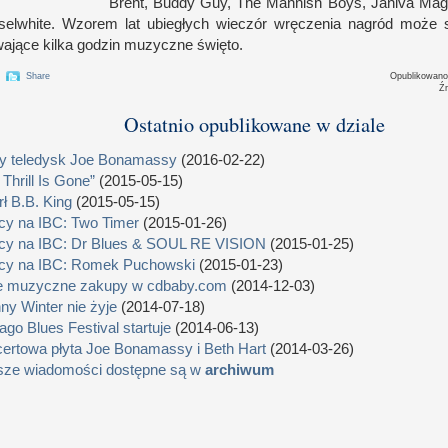
Brent, Buddy Guy, The Mannish Boys, Janiva Ma
elwhite. Wzorem lat ubiegłych wieczór wręczenia nagród może s
wające kilka godzin muzyczne święto.
Share
Opublikowan
Ź
Ostatnio opublikowane w dziale
 teledysk Joe Bonamassy
(2016-02-22)
 Thrill Is Gone”
(2015-05-15)
ł B.B. King
(2015-05-15)
cy na IBC: Two Timer
(2015-01-26)
cy na IBC: Dr Blues & SOUL RE VISION
(2015-01-25)
cy na IBC: Romek Puchowski
(2015-01-23)
e muzyczne zakupy w cdbaby.com
(2014-12-03)
ny Winter nie żyje
(2014-07-18)
ago Blues Festival startuje
(2014-06-13)
ertowa płyta Joe Bonamassy i Beth Hart
(2014-03-26)
sze wiadomości dostępne są w
archiwum