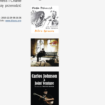
gness
i C
harlie
ię przerodzić
o:
2010-12-29 08:16:36
ródło:
www.blues.org