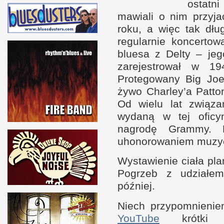
ostatn
mawiali
o n
im przyja
roku,
a w
ięc tak dłu
regularnie koncerto
bluesa
z D
elty – jeg
zarejestrował
w 1
9
Protegowany Big Joe
żywo Charley’a Patt
Od wielu lat związ
wydaną
w t
ej ofic
nagrodę Grammy. 
uhonorowaniem muzyc
Wystawienie ciała pl
Pogrzeb
z u
działe
później.
Niech przypomnien
YouTube
krótki 