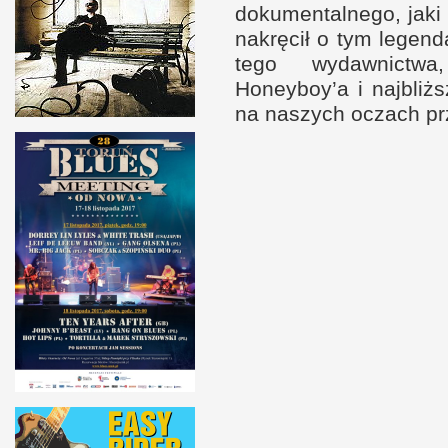
dokumentalnego, jaki 
nakręcił
o t
ym legend
tego wydawnictwa
Honeyboy’a
i n
ajbliż
na naszych oczach prz