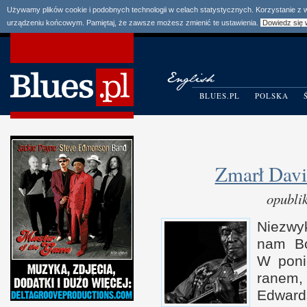
Używamy plików cookie i podobnych technologii w celach statystycznych. Korzystanie z
urządzeniu końcowym. Pamiętaj, że zawsze możesz zmienić te ustawienia.
Dowiedz się 
BLUES.PL
POLSKA
Zmarł Dav
opubli
Niezwy
nam B
W p
on
ranem,
Edwar