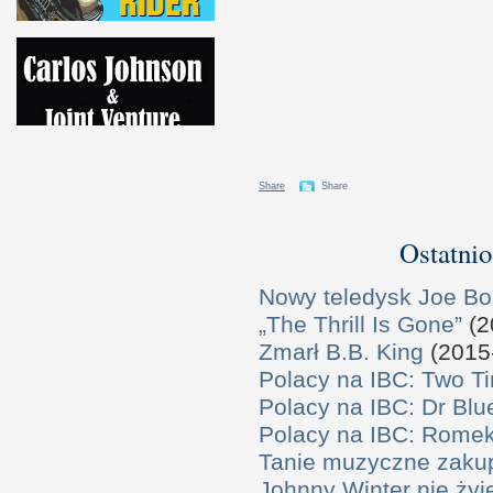
Share
Share
Ostatnio
Nowy teledysk Joe B
„The Thrill Is Gone”
(2
Zmarł B.B. King
(2015
Polacy na IBC: Two T
Polacy na IBC: Dr Bl
Polacy na IBC: Rome
Tanie muzyczne zaku
Johnny Winter nie żyj