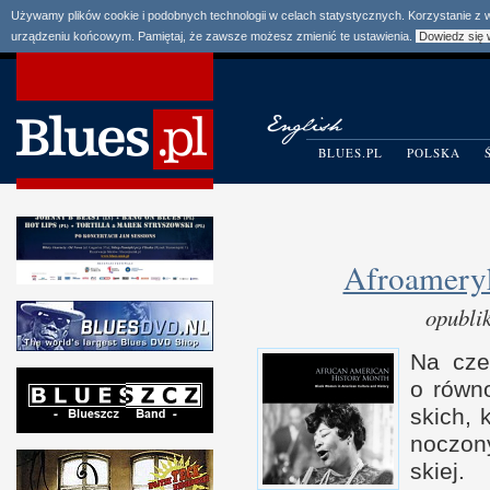
Używamy plików cookie i podobnych technologii w celach statystycznych. Korzystanie z
urządzeniu końcowym. Pamiętaj, że zawsze możesz zmienić te ustawienia.
Dowiedz się 
BLUES.PL
POLSKA
Afroameryk
opubli
Na cze
o r
ów­n
skich, 
noczon
skiej