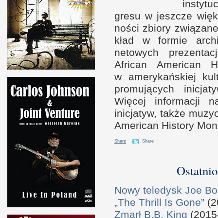
instytu
gresu
w j
esz­cze więk
no­ści zbiory związan
kład
w f
or­mie arch
netowych prezen­tacj
African American H
w a
merykań­skiej kul
promujących inicjaty
Więcej infor­macji
inicjatyw, także muzyc
American History Mon
Share
Share
Ostatnio
Nowy teledysk Joe B
„The Thrill Is Gone”
(2
Zmarł B.B. King
(2015