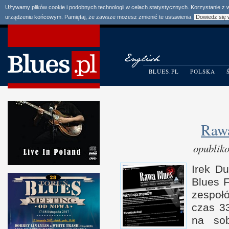
Używamy plików cookie i podobnych technologii w celach statystycznych. Korzystanie z
urządzeniu końcowym. Pamiętaj, że zawsze możesz zmienić te ustawienia.
Dowiedz się 
BLUES.PL
POLSKA
Rawa
opublik
Irek D
Blues F
zespoł
czas 33
na so