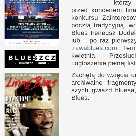
którzy
przed kon­cer­tem fi
kon­kursu. Zain­tere
pocztą tradycyjną, w
Blues Irene­usz Dude
lub – po raz pierw­sz
.rawablues​.com
. Ter
kwiet­nia. Prze­sł
i o
głoszenie peł­nej l
Zachętą do wzięcia u
archiwalne frag­ment
szych gwiazd bluesa
Blues.