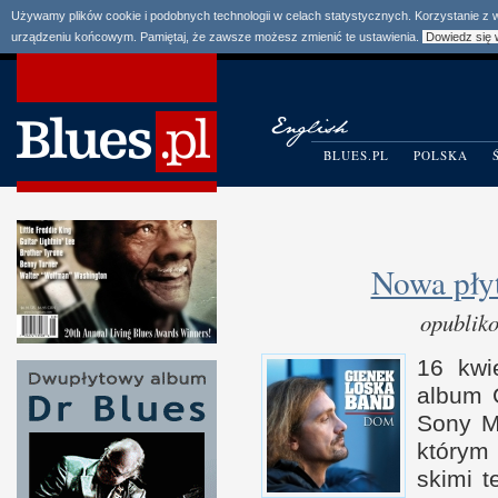
Używamy plików cookie i podobnych technologii w celach statystycznych. Korzystanie z
urządzeniu końcowym. Pamiętaj, że zawsze możesz zmienić te ustawienia.
Dowiedz się 
BLUES.PL
POLSKA
Nowa pły
opublik
16 kwie
album 
Sony M
którym 
skimi t