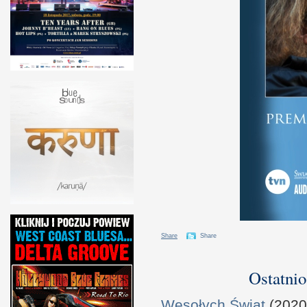
Share
Share
Ostatnio
Wesołych Świąt
(2020