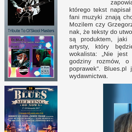
zapowi
którego tekst napisa
fani muzyki znają ch
Mozilem czy Grzegorz
nak, że tek­sty do ut
są produk­tem, jaki
artysty, który będ
wokalista: „Nie jes
godziny roz­mów,
o
poprawek”. Blues​.pl
wydawnictwa.