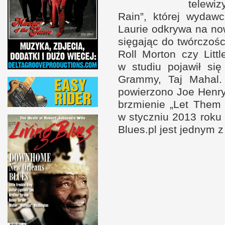
telewiz
Rain”, której wydawc
Laurie odkrywa na no
sięgając do twór­czo­ś
Roll Mor­ton czy Lit­
w s
tudiu pojawił si
Grammy, Taj Mahal. 
powierzono Joe Henry
brzmienie „Let Them T
w s
tycz­niu 2013 roku
Blues​.pl jest jed­nym
z