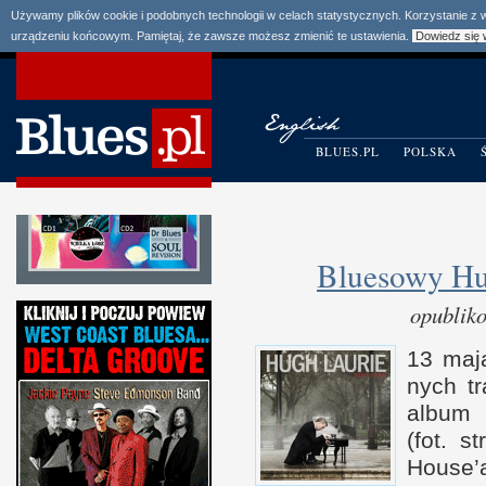
Używamy plików cookie i podobnych technologii w celach statystycznych. Korzystanie z
urządzeniu końcowym. Pamiętaj, że zawsze możesz zmienić te ustawienia.
Dowiedz się 
BLUES.PL
POLSKA
Bluesowy Hu
opublik
13 maja
nych tr
album 
(fot. s
House