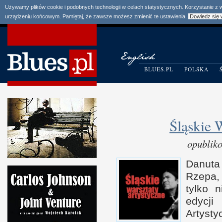
Używamy plików cookie i podobnych technologii w celach statystycznych. Korzystanie z
urządzeniu końcowym. Pamiętaj, że zawsze możesz zmienić te ustawienia.
Dowiedz się 
BLUES.PL
POLSKA
Śląskie 
opublik
Danuta
Rzepa
tylko n
edycji
Artysty