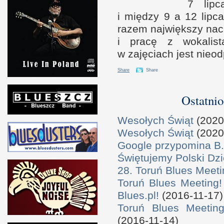
7 l
ip
i m
iędzy
9 a
12 lipc
razem naj­więk­szy na
i p
racę
z w
okalis
w z
ajęciach jest nieod
Share
Share
Ostatnio
Wesołych Świąt
(2020
Wesołych Świąt
(2020
Google przypomina B.
Świętujemy Polski Dzi
28. Toruń Blues Meeti
Toruń Blues Meeting!
Blues.pl!
(2016-11-17)
Toruń Blues Meeting
(2016-11-14)