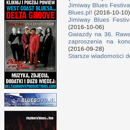
Jimiway Blues Festiva
Blues.pl!
(2016-10-10)
Jimiway Blues Festiv
(2016-10-06)
Gwiazdy na 36. Rawa 
zaproszenia na konc
(2016-09-28)
Starsze wiadomości 