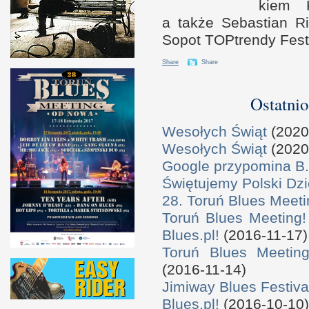
kiem K
a t
akże Sebastian R
Sopot TOP­trendy Fest
Share
Share
Ostatnio
Wesołych Świąt
(2020
Wesołych Świąt
(2020
Google przypomina B.
Świętujemy Polski Dzi
28. Toruń Blues Meeti
Toruń Blues Meeting!
Blues.pl!
(2016-11-17)
Toruń Blues Meeting
(2016-11-14)
Jimiway Blues Festiva
Blues.pl!
(2016-10-10)