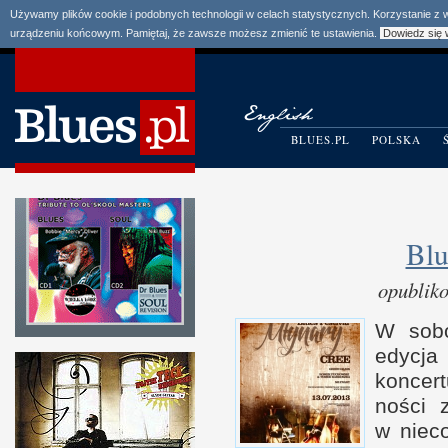
Używamy plików cookie i podobnych technologii w celach statystycznych. Korzystanie z
urządzeniu końcowym. Pamiętaj, że zawsze możesz zmienić te ustawienia.
Dowiedz się 
BLUES.PL
POLSKA
Blu
opublik
W sobo
edycja
kon­cer
no­ści
w n
ie­