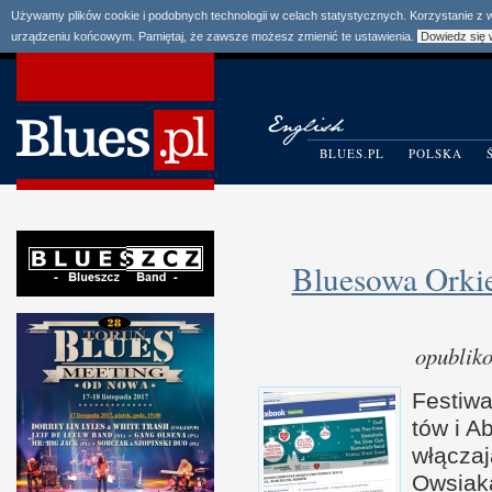
Używamy plików cookie i podobnych technologii w celach statystycznych. Korzystanie z
urządzeniu końcowym. Pamiętaj, że zawsze możesz zmienić te ustawienia.
Dowiedz się 
BLUES.PL
POLSKA
Bluesowa Orki
opublik
Festiwa
tów
i A
b
włącza
Owsiak