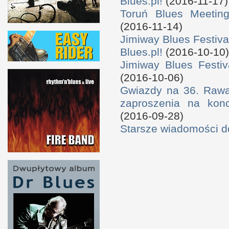
Blues.pl!
(2016-11-17)
Toruń Blues Meeting
(2016-11-14)
Jimiway Blues Festiva
Blues.pl!
(2016-10-10)
Jimiway Blues Festiv
(2016-10-06)
Gwiazdy na 36. Rawa 
zaproszenia na konc
(2016-09-28)
Starsze wiadomości 