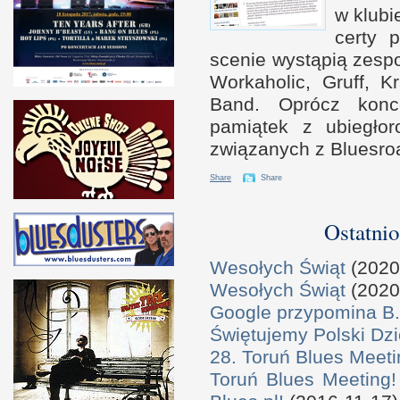
w k
lub
certy 
scenie wystąpią zespoł
Wor­kaholic, Gruff, 
Band. Oprócz kon­ce
pamiątek
z u
biegło
związanych
z B
luesro
Share
Share
Ostatnio
Wesołych Świąt
(2020
Wesołych Świąt
(2020
Google przypomina B.
Świętujemy Polski Dzi
28. Toruń Blues Meeti
Toruń Blues Meeting!