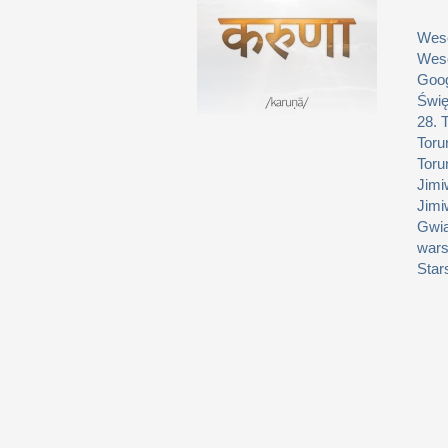
Weso
Weso
Goog
Świę
28. 
Toru
Toru
Jimi
Jimi
Gwia
wars
Star