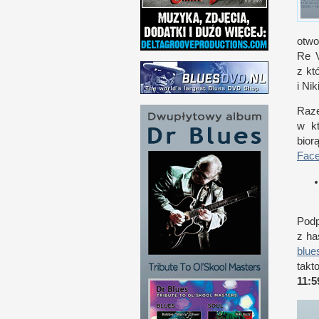
otwo
Re V
z k
t
i N
ik
Ra
w k
bior
Fac
Pod­
z h
a
blues
tak­
11:5