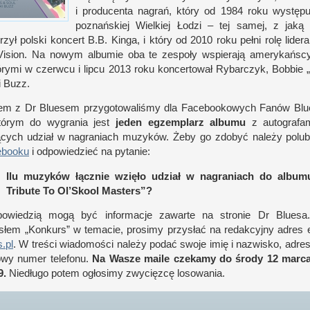
i p
roducenta nagrań, który od 1984 roku występ
poznań­skiej Wiel­kiej Łodzi – tej samej,
z j
ak
rzył pol­ski kon­cert B.B. Kinga,
i k
tóry od 2010 roku pełni rolę lidera
ision. Na nowym albumie oba te zespoły wspierają amerykań­s
órymi
w c
zerwcu
i l
ipcu 2013 roku kon­cer­tował Rybar­czyk, Bob­bie 
i Buzz.
zem
z D
r Bluesem przy­gotowaliśmy dla Facebookowych Fanów Blues​
tórym do wygrania jest
jeden egzem­plarz albumu
z a
utografam
ących udział
w n
agraniach muzyków. Żeby go zdobyć należy polubić
ebooku
i o
dpowiedzieć na pytanie:
Ilu muzyków łącz­nie wzięło udział
w n
agraniach do album
Tribute To Ol’Skool Masters”?
powiedzią mogą być infor­macje zawarte na stronie Dr Bluesa
słem „Kon­kurs”
w t
emacie, prosimy przy­słać na redak­cyjny adres 
.​pl
.
W t
re­ści wiadomo­ści należy podać swoje imię
i n
azwisko, adre
towy numer telefonu.
Na Wasze maile czekamy do środy 12 marca
9.
Nie­długo potem ogłosimy zwycięzcę losowania.