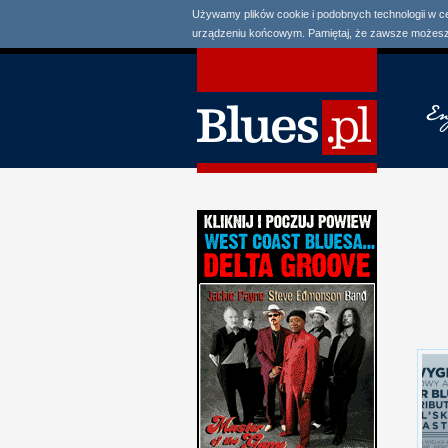
Używamy plików cookie i podobnych technologii w c
urządzeniu końcowym. Pamiętaj, że zawsze możesz 