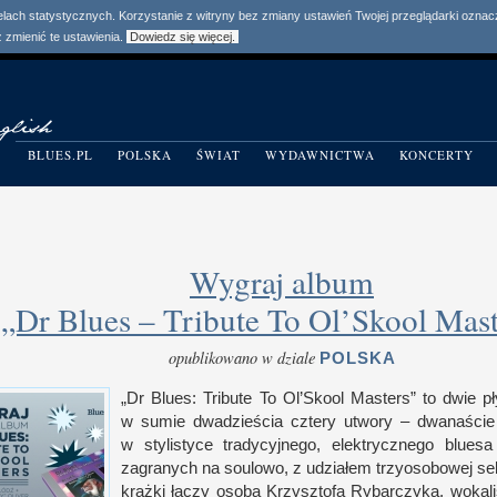
elach statystycznych. Korzystanie z witryny bez zmiany ustawień Twojej przeglądarki ozn
zmienić te ustawienia.
Dowiedz się więcej.
BLUES.PL
POLSKA
ŚWIAT
WYDAWNICTWA
KONCERTY
Wygraj album
„Dr Blues – Tribute To Ol’Skool Mast
opublikowano w dziale
POLSKA
„
Dr Blues: Tribute To Ol’Skool Masters” to dwie p
w s
umie dwadzie­ścia cztery utwory – dwana­ści
w s
tylistyce tradycyj­nego, elek­trycz­nego blues
zagranych na soulowo,
z u
działem trzyosobowej sek­
krążki łączy osoba Krzysz­tofa Rybar­czyka, wokalis