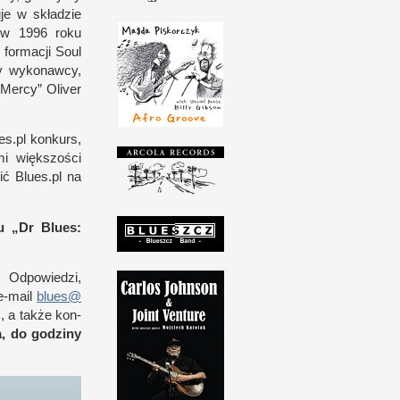
uje
w s
kładzie
ą
w 1
996 roku
 for­macji Soul
cy wykonawcy,
„Mercy” Oliver
.pl kon­kurs,
i więk­szo­ści
 Blues​.pl na
u „Dr Blues:
. Odpowiedzi,
e-​mail
blues@​
s,
a t
akże kon­
, do godziny