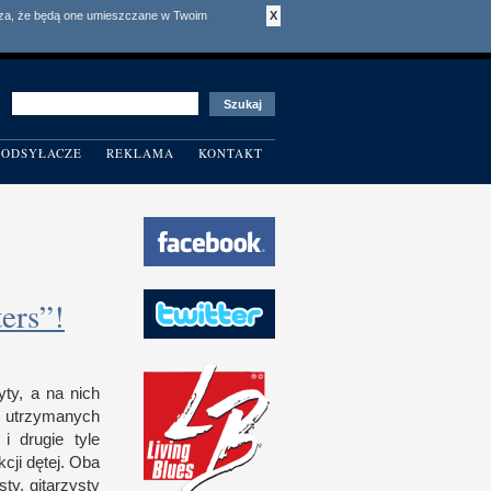
acza, że będą one umieszczane w Twoim
X
ODSYŁACZE
REKLAMA
KONTAKT
ers”!
łyty,
a n
a nich
e utrzymanych
a
i d
rugie tyle
cji dętej. Oba
ty, gitarzysty