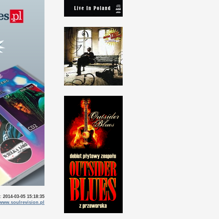
o:
2014-03-05 15:18:35
www.soulrevision.pl