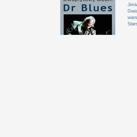
Jimi
Gwia
wars
Star