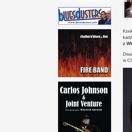
Kon­
kadz
z W
Dwa 
w C