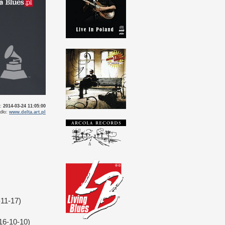
o:
2014-03-24 11:05:00
dło:
www.delta.art.pl
11-17)
16-10-10)