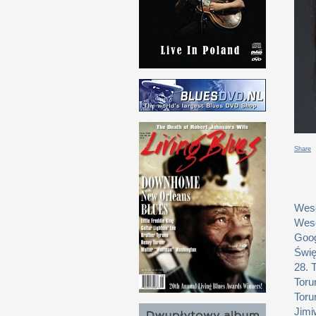
Share
Weso
Weso
Goog
Świę
28. 
Toru
Toru
Jimi