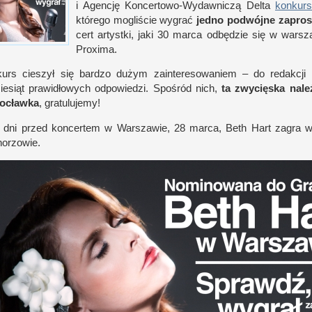
i A
gen­cję Koncertowo-​Wydawniczą Delta
kon­kur­s
którego mogli­ście wygrać
jedno podwójne zapros
cert artystki, jaki 30 marca odbędzie się
w w
ar­sz
Proxima.
kurs cieszył się bar­dzo dużym zain­teresowaniem – do redak­cji p
iesiąt prawidłowych odpowiedzi. Spo­śród nich,
ta zwycięska nale
łocławka
, gratulujemy!
dni przed kon­cer­tem
w W
ar­szawie, 28 marca, Beth Hart zagra
horzowie.