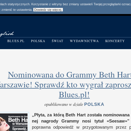
elach statystycznych. Korzystanie z witryny bez zmiany ustawień Twojej przeglądarki ozn
zmienić te ustawienia.
Dowiedz się więcej.
BLUES.PL
POLSKA
ŚWIAT
WYDAWNICTWA
KONCERTY
Nominowana do Grammy Beth Har
rszawie! Sprawdź kto wygrał zaprosz
Blues.pl!
opublikowano w dziale
POLSKA
„Płyta, za którą Beth Hart została nominowana
nej nagrody Grammy nosi tytuł «Seesaw»”
poprawna odpowiedź
w p
rzy­gotowanym przez por