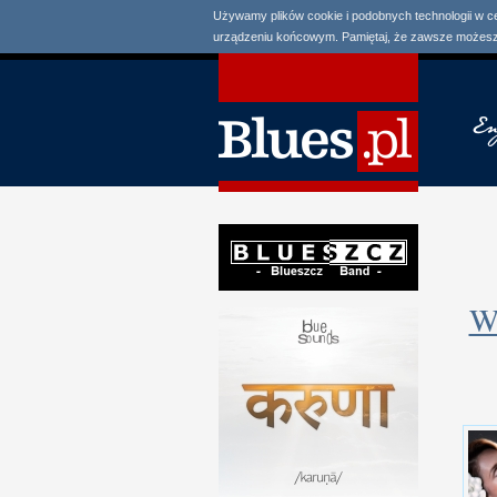
Używamy plików cookie i podobnych technologii w c
urządzeniu końcowym. Pamiętaj, że zawsze możesz 
Wa