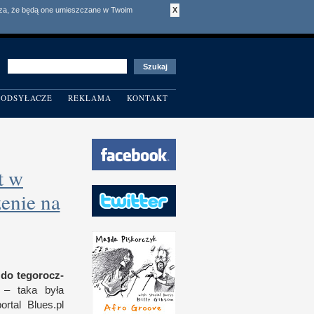
acza, że będą one umieszczane w Twoim
X
ODSYŁACZE
REKLAMA
KONTAKT
t w
enie na
 do tegorocz­
– taka była
­tal Blues​.pl