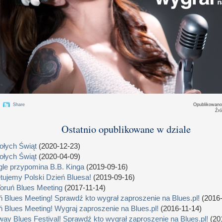
Share
Opublikowan
Źró
Ostatnio opublikowane w dziale
łych Świąt
(2020-12-23)
łych Świąt
(2020-04-09)
le przypomina B.B. Kinga
(2019-09-16)
tujemy Polski Dzień Bluesa!
(2019-09-16)
Toruń Blues Meeting
(2017-11-14)
ń Blues Meeting! Sprawdź kto wygrał zaproszenie na Blues.pl!
(2016-
ń Blues Meeting! Wygraj zaproszenie na Blues.pl!
(2016-11-14)
way Blues Festival! Sprawdź kto wygrał zaproszenie na Blues.pl!
(20