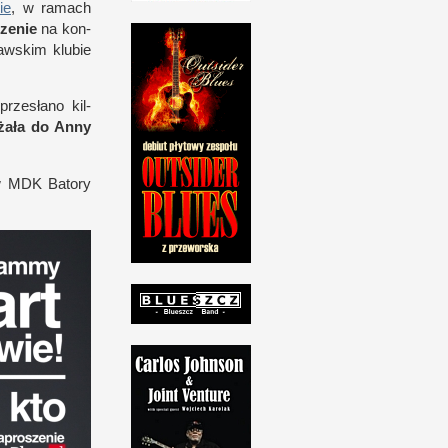
ie
,
w r
amach
zenie
na kon­
aw­skim klubie
rze­słano kil­
żała do Anny
 w
MDK
Batory