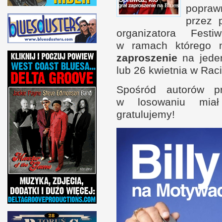
popra
przez p
organizatora Fes
w r
amach którego m
zaproszenie
na jed
lub 26 kwiet­nia
w R
ac
Spo­śród autorów pr
w l
osowaniu mi
gratulujemy!