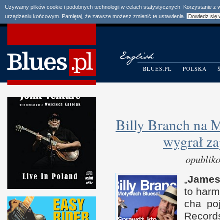
Używamy plików cookie i podobnych technologii w celach statystycznych. Korzystanie z
urządzeniu końcowym. Pamiętaj, że zawsze możesz zmienić te ustawienia.
Dowiedz się 
BLUES.PL
POLSKA
Billy Branch na 
wygrał za
opublik
„
James
to har­
cha poj
Records