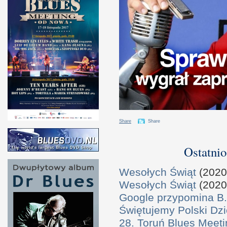
Share
Share
Ostatnio
Wesołych Świąt
(2020
Wesołych Świąt
(2020
Google przypomina B.
Świętujemy Polski Dzi
28. Toruń Blues Meeti