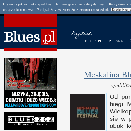
Używamy plików cookie i podobnych technologii w celach statystycznych. Korzystanie z
urządzeniu końcowym. Pamiętaj, że zawsze możesz zmienić te ustawienia.
Dowiedz się 
BLUES.PL
POLSKA
Meskalina Blu
opublik
Od pon
biegi 
Wiel­ko
się
w 
obok ko