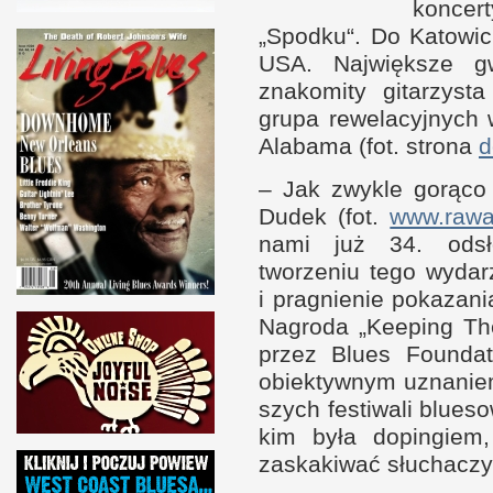
kon­ce
„Spodku“. Do Katowic
USA
. Naj­więk­sze g
znakomity gitarzyst
grupa rewelacyj­nych
Alabama (fot. strona
– Jak zwykle gorąco
Dudek (fot.
www​.rawa
nami już 34. odsłon
tworzeniu tego wydar
i p
ragnienie pokazani
Nagroda „Keeping The
przez Blues Foun­da
obiek­tyw­nym uznani
szych festiwali blues
kim była dopin­gie
zaskakiwać słuchacz