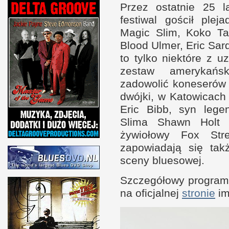
Przez ostat­nie 25 
festiwal gościł plej
Magic Slim, Koko Ta
Blood Ulmer, Eric Sar
to tylko nie­które
z u
zestaw amerykań­s
zadowolić koneserów 
dwójki,
w K
atowicach 
Eric Bibb, syn lege
Slima Shawn Hol
żywiołowy Fox Stree
zapowiadają się takż
sceny bluesowej.
Szczegółowy program 
na oficjal­nej
stronie
im