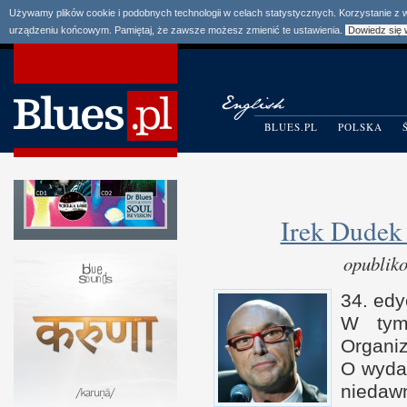
Używamy plików cookie i podobnych technologii w celach statystycznych. Korzystanie z
urządzeniu końcowym. Pamiętaj, że zawsze możesz zmienić te ustawienia.
Dowiedz się 
BLUES.PL
POLSKA
Irek Dudek
opublik
34. edy
W t
ym
Organi
O w
yda
nie­daw