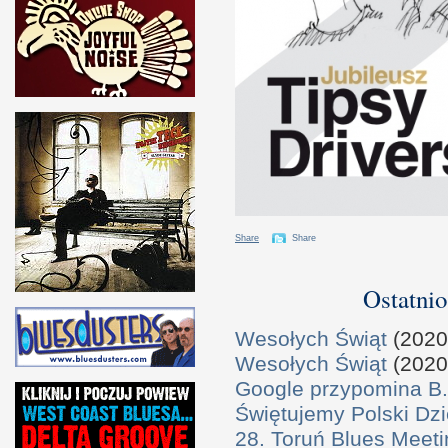
Share
Share
Ostatnio
Wesołych Świąt
(2020
Wesołych Świąt
(2020
Google przypomina B.
Świętujemy Polski Dzi
28. Toruń Blues Meeti