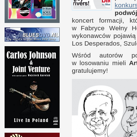
kon­kur­
podwój
kon­cert for­macji, 
w F
abryce Wełny H
wykonaw­ców pojawią s
Los Desperados, Szul
Wśród autorów pop
w l
osowaniu mieli
Ar
gratulujemy!