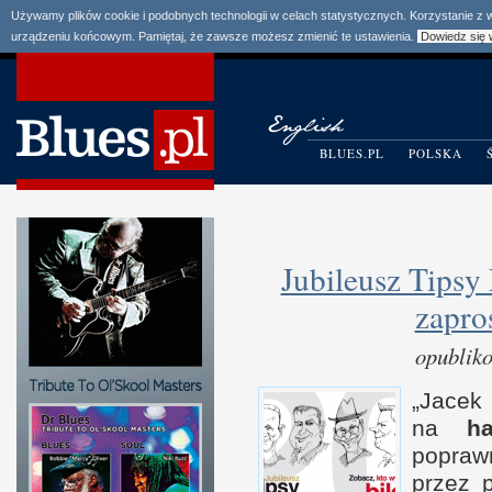
Używamy plików cookie i podobnych technologii w celach statystycznych. Korzystanie z
urządzeniu końcowym. Pamiętaj, że zawsze możesz zmienić te ustawienia.
Dowiedz się 
BLUES.PL
POLSKA
Jubileusz Tipsy
zapro
opublik
„
Jacek U
na
ha
popra
przez p