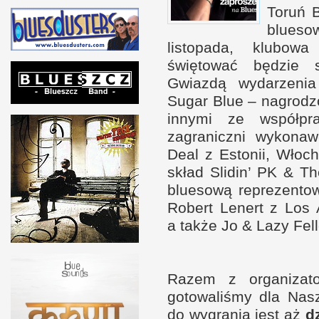
Toruń B
bluesow
listopada, klubow
świętować będzie s
Gwiazdą wydarzenia 
Sugar Blue – nagrod
innymi ze współ­p
zagraniczni wykonaw
Deal
z E
stonii, Włoch
skład Slidin’
PK
&
The
bluesową reprezen­tow
Robert Lenert
z L
os 
a t
akże Jo
&
Lazy Fell
Razem
z o
rganiza
gotowaliśmy dla Nasz
do wygrania jest aż
d