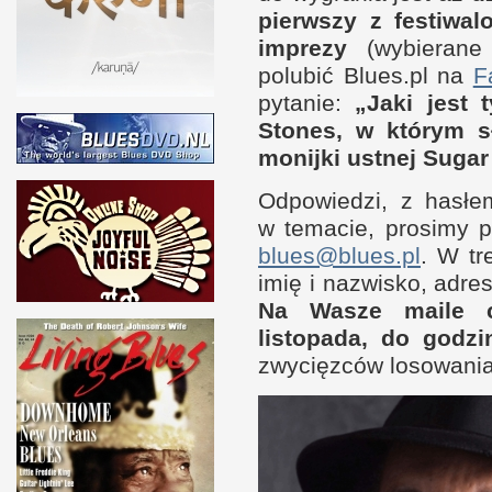
pierw­szy
z f
estiwa
imprezy
(wybierane 
polubić Blues​.pl na
F
pytanie:
„Jaki jest 
Stones,
w k
tórym sł
monijki ust­nej Suga
Odpowiedzi,
z h
asłe
w t
emacie, prosimy pr
blues@​blues.​pl
.
W t
r
imię
i n
azwisko, adre
Na Wasze maile c
listopada, do godzi
zwycięz­ców losowania