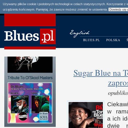
Używamy plików cookie i podobnych technologii w celach statystycznych. Korzystanie z
urządzeniu końcowym. Pamiętaj, że zawsze możesz zmienić te ustawienia.
Dowiedz się 
BLUES.PL
POLSKA
Sugar Blue na 
zapro
opublik
Cieka
w r
ama
a i
ch id
dwie n