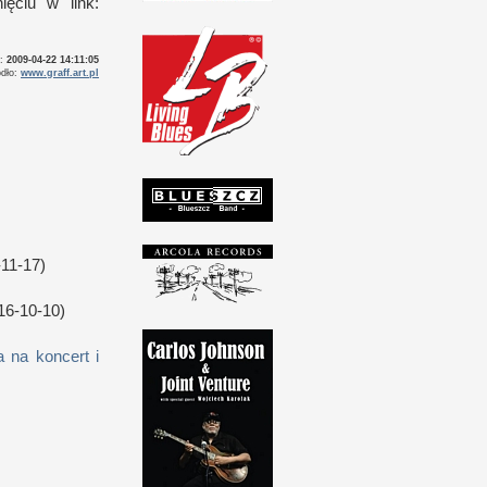
knięciu
w l
ink:
o:
2009-04-22 14:11:05
ódło:
www.graff.art.pl
11-17)
16-10-10)
 na koncert i