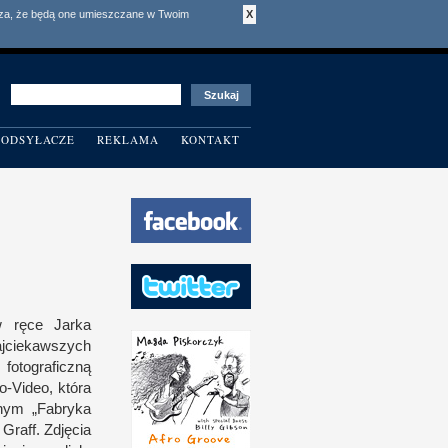
acza, że będą one umieszczane w Twoim
X
ODSYŁACZE
REKLAMA
KONTAKT
w r
ęce Jarka
ajciekawszych
fotograficzną
o-Video, która
znym „Fabryka
 Graff. Zdjęcia