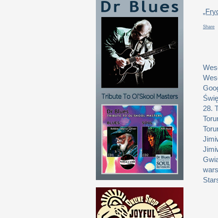
„Fry
Share
Weso
Weso
Goog
Świę
28. 
Toru
Toru
Jimi
Jimi
Gwia
wars
Star