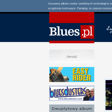
Używamy plików cookie i podobnych technologii w c
urządzeniu końcowym. Pamiętaj, że zawsze możesz 