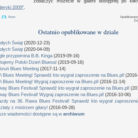
zobaczyć możecie
w g
alerii dostępnej po kli
deryki 2009”
.
Share
Opublikowan
Źr
Ostatnio opublikowane w dziale
łych Świąt
(2020-12-23)
łych Świąt
(2020-04-09)
le przypomina B.B. Kinga
(2019-09-16)
tujemy Polski Dzień Bluesa!
(2019-09-16)
Toruń Blues Meeting
(2017-11-14)
ń Blues Meeting! Sprawdź kto wygrał zaproszenie na Blues.pl!
(2016-
ń Blues Meeting! Wygraj zaproszenie na Blues.pl!
(2016-11-14)
way Blues Festival! Sprawdź kto wygrał zaproszenie na Blues.pl!
(20
way Blues Festival! Wygraj zaproszenie na Blues.pl!
(2016-10-06)
zdy na 36. Rawa Blues Festival! Sprawdź kto wygrał zaproszenia
ztaty z mistrzem gitary!
(2016-09-28)
sze wiadomości dostępne są w
archiwum