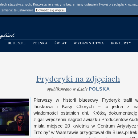
elach statystycznych. Korzystanie z witryny bez zmiany ustawień Twojej przeglądarki ozn
zmienić te ustawienia.
Dowiedz się więcej.
BLUES.PL
POLSKA
ŚWIAT
WYDAWNICTWA
KONCERTY
Fryderyki na zdjęciach
opublikowano w dziale
POLSKA
Pierwszy
w h
istorii bluesowy Fryderyk trafił
Tioskowa
i K
asy Chorych – to jedna
z n
wiadomości ostatnich dni. Krótką dokumentację 
z g
ali wręczenia nagród Związku Producentów Audi
miała miejsce 20 kwietnia
w C
entrum Artystyc
Trzciny”
w W
arszawie przygotował dla Blues.pl Irek