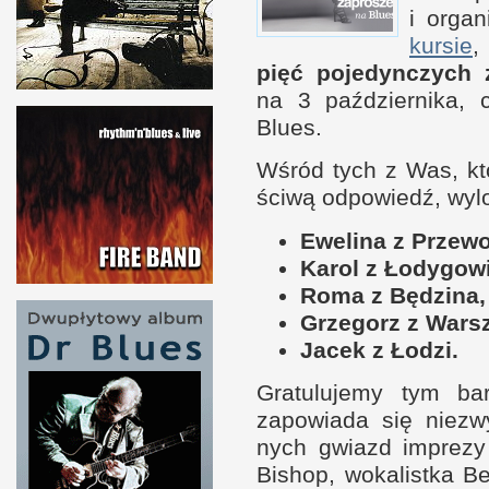
i o
rgan
kur­sie
pięć pojedyn­czych 
na
3 p
aź­dzier­nika
Blues.
Wśród tych
z W
as, kt
ściwą odpowiedź, wy
Ewelina
z P
rzewo
Karol z Łodygowi
Roma
z B
ędzina,
Grzegorz
z W
ars
Jacek z Łodzi.
Gratulujemy tym bar
zapowiada się nie­zw
nych gwiazd imprezy 
Bishop, wokalistka Be