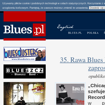
Używamy plików cookie i podobnych technologii w celach statystycznych. Korzystanie z
urządzeniu końcowym. Pamiętaj, że zawsze możesz zmienić te ustawienia.
Dowiedz się 
BLUES.PL
POLSKA
35. Rawa Blues 
zapros
opublik
„Chica
szefu
Record
w p