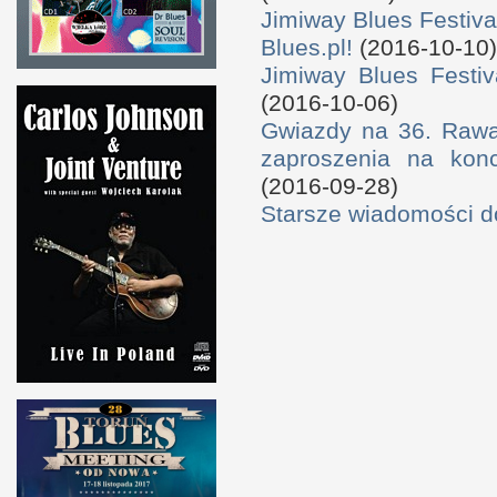
Jimiway Blues Festiva
Blues.pl!
(2016-10-10)
Jimiway Blues Festiv
(2016-10-06)
Gwiazdy na 36. Rawa 
zaproszenia na konc
(2016-09-28)
Starsze wiadomości 