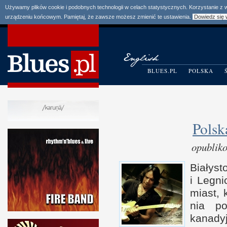
Używamy plików cookie i podobnych technologii w celach statystycznych. Korzystanie z
urządzeniu końcowym. Pamiętaj, że zawsze możesz zmienić te ustawienia.
Dowiedz się 
BLUES.PL
POLSKA
Polsk
opublik
Białyst
i L
egni
miast, 
nia pol
kanadyj