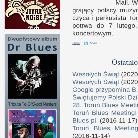
Mail.
W
grający pol­scy muz
czyca
i p
er­kusista T
potrwa do
7 l
utego,
koncertowym.
Share
Share
Ostatnio
Wesołych Świąt
(2020
Wesołych Świąt
(2020
Google przypomina B.
Świętujemy Polski Dzi
28. Toruń Blues Meeti
Toruń Blues Meeting!
Blues.pl!
(2016-11-17)
Toruń Blues Meeting
(2016-11-14)