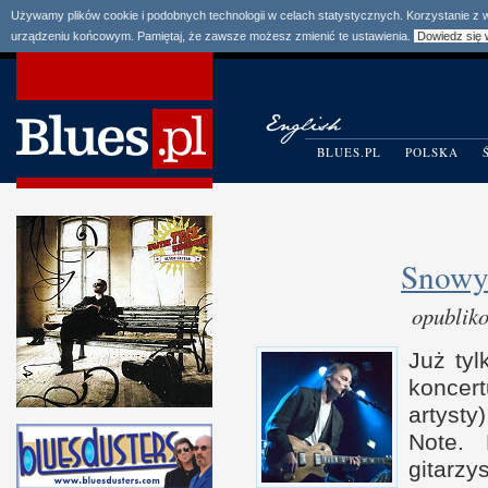
Używamy plików cookie i podobnych technologii w celach statystycznych. Korzystanie z
urządzeniu końcowym. Pamiętaj, że zawsze możesz zmienić te ustawienia.
Dowiedz się 
BLUES.PL
POLSKA
Snowy
opublik
Już tyl
koncert
artysty
Note.
gitar