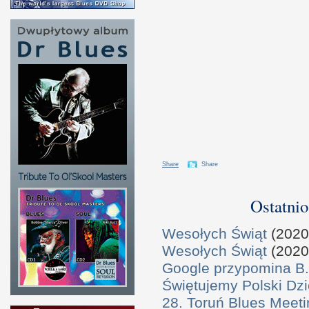
Share
Share
Ostatnio
Wesołych Świąt
(2020
Wesołych Świąt
(2020
Google przypomina B.
Świętujemy Polski Dzi
28. Toruń Blues Meeti