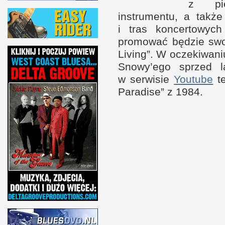
z p
instrumentu,
a t
akże
i t
ras koncertowyc
promować będzie swoj
Living”.
W o
czekiwani
Snowy’ego sprzed 
w s
erwisie
Youtube
te
Paradise”
z 1
984.