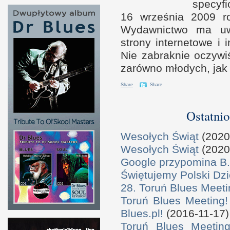
specyfi
16 września 2009 
Wydawnictwo ma uwzg
strony internetowe
i i
Nie zabraknie oczywi
zarówno młodych, ja
Share
Share
Ostatnio
Wesołych Świąt
(2020
Wesołych Świąt
(2020
Google przypomina B.
Świętujemy Polski Dzi
28. Toruń Blues Meeti
Toruń Blues Meeting!
Blues.pl!
(2016-11-17)
Toruń Blues Meeting