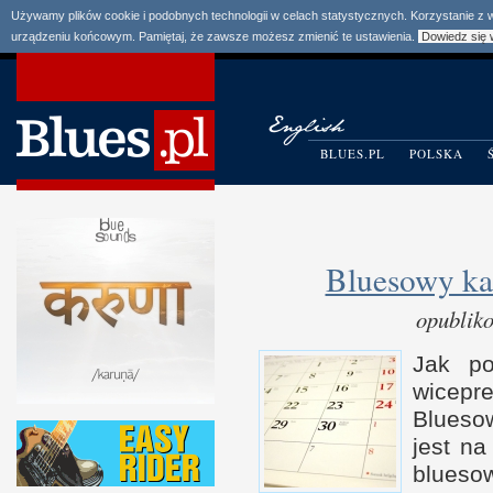
Używamy plików cookie i podobnych technologii w celach statystycznych. Korzystanie z
urządzeniu końcowym. Pamiętaj, że zawsze możesz zmienić te ustawienia.
Dowiedz się 
BLUES.PL
POLSKA
Bluesowy ka
opublik
Jak po
wicep
Blueso
jest n
blueso