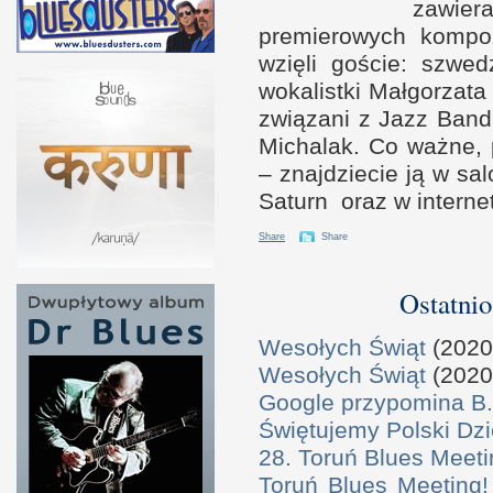
zawier
premierowych kompo
wzięli goście: szwed
wokalistki Małgorzata
związani
z J
azz Band
Michalak. Co ważne, 
– znajdziecie ją
w s
al
Saturn oraz
w i
nterne
Share
Share
Ostatnio
Wesołych Świąt
(2020
Wesołych Świąt
(2020
Google przypomina B.
Świętujemy Polski Dzi
28. Toruń Blues Meeti
Toruń Blues Meeting!