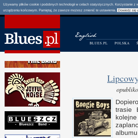
Używamy plików cookie i podobnych technologii w celach statystycznych. Korzystanie z
urządzeniu końcowym. Pamiętaj, że zawsze możesz zmienić te ustawienia.
Dowiedz się 
BLUES.PL
POLSKA
Lipcowy
opublik
Dopier
trasie
kolejn
zaplan
albumu