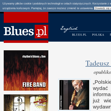
Używamy plików cookie i podobnych technologii w celach statystycznych. Korzystanie z
urządzeniu końcowym. Pamiętaj, że zawsze możesz zmienić te ustawienia.
Dowiedz się 
BLUES.PL
POLSKA
Tadeusz
opublik
„Polsk
wydać
informa
już wi
wydawn