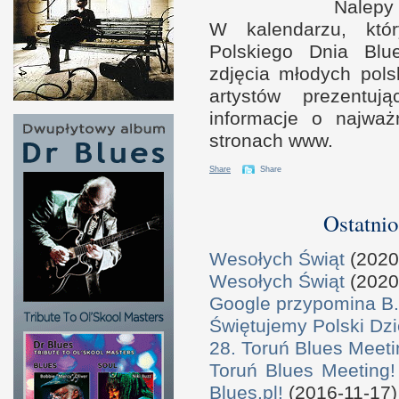
Nalepy
W k
alendarzu, kt
Polskiego Dnia Blu
zdjęcia młodych pols
artystów prezentu
informacje
o n
ajważ
stronach www.
Share
Share
Ostatnio
Wesołych Świąt
(2020
Wesołych Świąt
(2020
Google przypomina B.
Świętujemy Polski Dzi
28. Toruń Blues Meeti
Toruń Blues Meeting!
Blues.pl!
(2016-11-17)