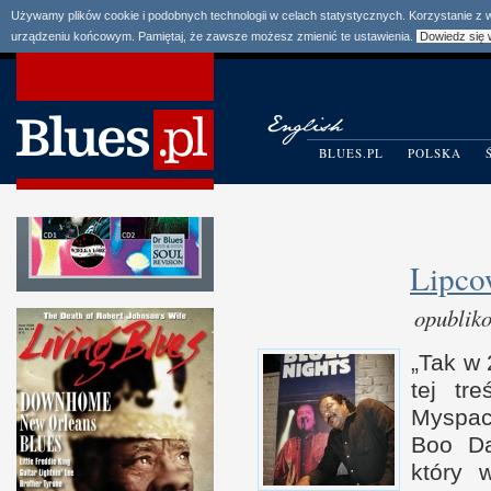
Używamy plików cookie i podobnych technologii w celach statystycznych. Korzystanie z
urządzeniu końcowym. Pamiętaj, że zawsze możesz zmienić te ustawienia.
Dowiedz się 
BLUES.PL
POLSKA
Lipco
opublik
„Tak
w 
tej tr
Myspac
Boo Da
który