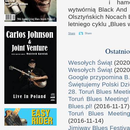
i h
am
wytwórnią Black And 
Olsztyńskich Nocach 
letniego cyklu „Blues
Share
Share
Ostatnio
Wesołych Świąt
(2020
Wesołych Świąt
(2020
Google przypomina B.
Świętujemy Polski Dzi
28. Toruń Blues Meeti
Toruń Blues Meeting!
Blues.pl!
(2016-11-17)
Toruń Blues Meeting
(2016-11-14)
Jimiway Blues Festiva