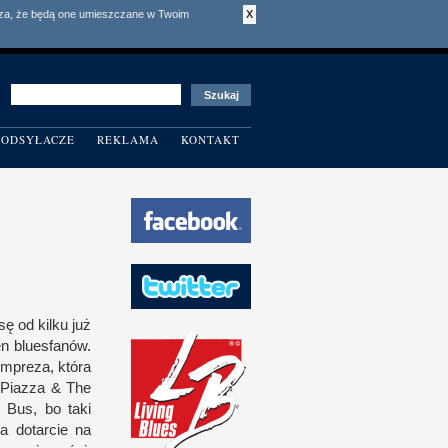
acza, że będą one umieszczane w Twoim
X
ODSYŁACZE
REKLAMA
KONTAKT
 od kilku już
en bluesfanów.
impreza, która
 Piazza & The
 Bus, bo taki
a dotarcie na