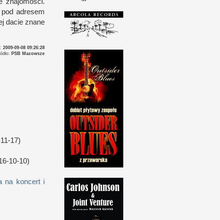
e znajomości.
a pod adresem
ej dacie znane
o:
2009-09-08 09:26:28
ródło:
PSB Mazowsze
11-17)
16-10-10)
 na koncert i