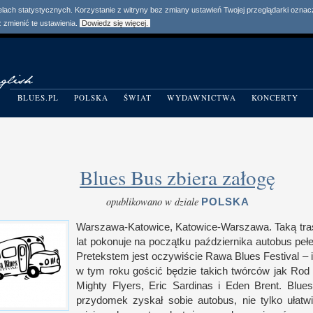
elach statystycznych. Korzystanie z witryny bez zmiany ustawień Twojej przeglądarki ozn
zmienić te ustawienia.
Dowiedz się więcej.
BLUES.PL
POLSKA
ŚWIAT
WYDAWNICTWA
KONCERTY
Blues Bus zbiera załogę
opublikowano w dziale
POLSKA
Warszawa-Katowice, Katowice-Warszawa. Taką trasę
lat pokonuje na początku października autobus peł
Pretekstem jest oczywiście Rawa Blues Festival – 
w t
ym roku gościć będzie takich twórców jak Rod
Mighty Flyers, Eric Sardinas
i E
den Brent. Blues
przydomek zyskał sobie autobus, nie tylko ułatwi