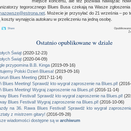
miejsce koncertu, ale też pozwala nawiązać now
nizatorzy tegorocznego Blues Busa czekają na Wasze zgłoszeni
mazowsze@estrona.net
. Możecie je przysyłać do 21 września – po t
 koszty wynajęcia autokaru
w p
rzeliczeniu na jedną osobę.
Share
Opublikowan
Ź
Ostatnio opublikowane w dziale
łych Świąt
(2020-12-23)
łych Świąt
(2020-04-09)
le przypomina B.B. Kinga
(2019-09-16)
tujemy Polski Dzień Bluesa!
(2019-09-16)
Toruń Blues Meeting
(2017-11-14)
ń Blues Meeting! Sprawdź kto wygrał zaproszenie na Blues.pl!
(2016-
ń Blues Meeting! Wygraj zaproszenie na Blues.pl!
(2016-11-14)
way Blues Festival! Sprawdź kto wygrał zaproszenie na Blues.pl!
(20
way Blues Festival! Wygraj zaproszenie na Blues.pl!
(2016-10-06)
zdy na 36. Rawa Blues Festival! Sprawdź kto wygrał zaproszenia
ztaty z mistrzem gitary!
(2016-09-28)
sze wiadomości dostępne są w
archiwum