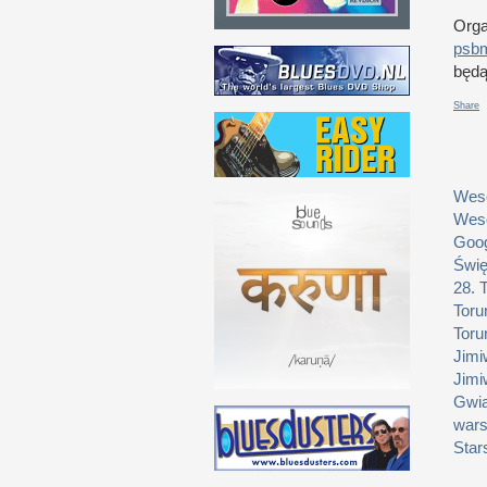
Orga
psb
będą
Share
Weso
Weso
Goog
Świę
28. 
Toru
Toru
Jimi
Jimi
Gwia
wars
Star