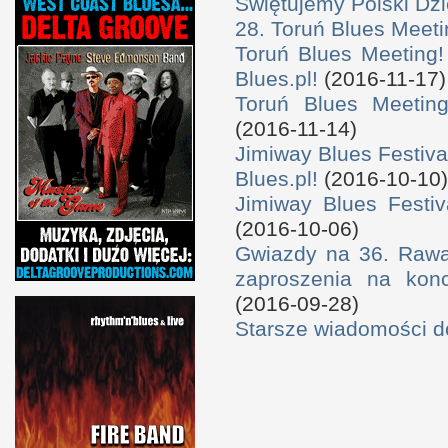
Świętujemy Polski Dzi
28. Toruń Blues Meeti
Toruń Blues Meeting!
Blues.pl!
(2016-11-17)
Toruń Blues Meeting
(2016-11-14)
Jimiway Blues Festiva
Blues.pl!
(2016-10-10)
Jimiway Blues Festiv
(2016-10-06)
Gwiazdy na 36. Rawa 
zaproszenia na konc
(2016-09-28)
Starsze wiadomości 