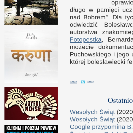
oprawie
długo
w p
amięci ucz
nad Bobrem”. Dla ty
odwiedzić Bolesławc
autorstwa znakomit
Fotopestka
, Bernar
możecie dokumentac
Puchowskiego
i j
ego 
której bolesławiecki f
Share
Share
Ostatnio
Wesołych Świąt
(2020
Wesołych Świąt
(2020
Google przypomina B.