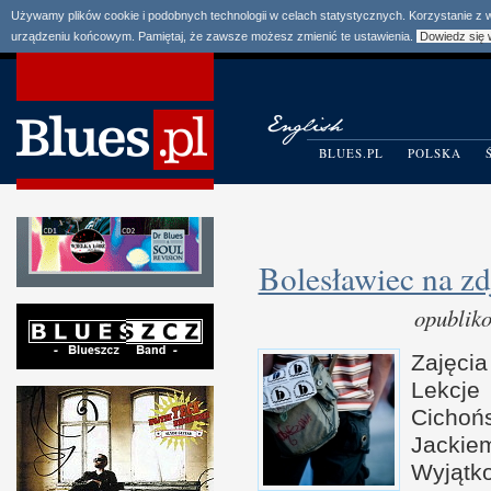
Używamy plików cookie i podobnych technologii w celach statystycznych. Korzystanie z
urządzeniu końcowym. Pamiętaj, że zawsze możesz zmienić te ustawienia.
Dowiedz się 
BLUES.PL
POLSKA
Bolesławiec na z
opublik
Zajęci
Lekc
Cicho
Jackie
Wyjąt